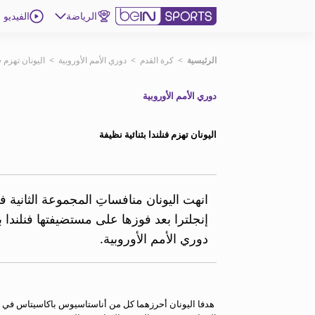
الرياضة
الفيديو
اشترك
الرئيسية
>
كرة القدم
>
دوري الأمم الأوروبية
>
اليونان تهزم ف
دوري الأمم الأوروبية
ع
اللغة
EN
النسخة
MENA
اليونان تهزم فنلندا بثنائية نظيفة
إدارة التنبيهات
انضم إلى قائمة النشرة الإخبارية
انهت اليونان منافساتِ المجموعة الثانية ف
اتصل بنا
إنجلترا بعد فوزها على مستضيفتها فنلندا
beIN CONNECT
دوري الأمم الأوروبية.
beIN MEDIA GROUP
ترددات beIN SPORTS
الأسئلة الأكثر شيوعاً
دليل التلفاز
هدفا اليونان أحرزهما كل من أناستاسيوس باكاسيتاس في ال
احصل على beIN