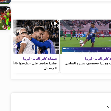
 كأس العالم - أوروبا
تصفيات كأس العالم - أوروبا
 هولندا يستضيف نظيره الفنلندي
فنلندا تحافظ على حظوظها بالتأهل إلى
المونديال
ئع