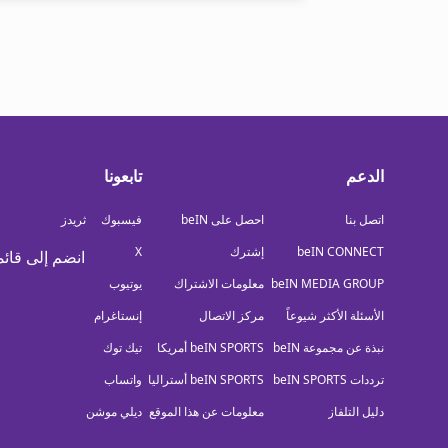
الدعم
تابعونا
اتصل بنا
احصل على beIN
فيسبوك
ثريدز
beIN CONNECT
إشترك
X
انضم إلى قائم
beIN MEDIA GROUP
معلومات الاشتراك
يوتيوب
الأسئلة الأكثر شيوعاً
مركز الاتصال
إنستاغرام
نبذة عن مجموعة beIN
beIN SPORTS أمريكا
تيك توك
ترددات beIN SPORTS
beIN SPORTS أستراليا
واتساب
دليل التلفاز
معلومات عن هذا الموقع
ديلي موشن