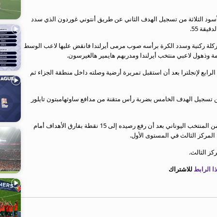
لأسود الثلاثة من تسجيل الهدف الثاني عن طريق أنتوني غوردون الذي سدد
قة 55.
رك غويهي لركلة ركنية وسدد الكرة برأسه صوب مرمى أيرلندا فانقض عليها لاعب الوسط
ة وذهول لاعبي منتخب أيرلندا ومدربهم هايمير هالغيرسون.
 الهدف الرابع لإنجلترا بعد أن استقبل تمريرة أرضية وصلته داخل منطقة الجزاء ثم
 من تسجيل الهدف الخامس بضربة رأس متقنة من مدافع ساوثهامبتون تايلور
واقتنص المنتخب الإنجليزي الصدارة والتأهل المباشر بذلك من المنتخب اليوناني بعد أن رفع رصيده إلى 15 نقطة بفارق الأهداف أمام
المركز الثالث في المستوى الأول.
 الرابط
للاشتراك