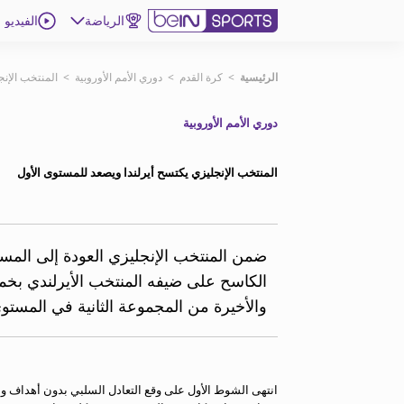
الرياضة
الفيديو
اشترك
الرئيسية
>
كرة القدم
>
دوري الأمم الأوروبية
>
المنتخب الإنج
دوري الأمم الأوروبية
ع
اللغة
EN
النسخة
MENA
المنتخب الإنجليزي يكتسح أيرلندا ويصعد للمستوى الأول
إدارة التنبيهات
انضم إلى قائمة النشرة الإخبارية
ضمن المنتخب الإنجليزي العودة إلى المس
اتصل بنا
الكاسح على ضيفه المنتخب الأيرلندي بخ
beIN CONNECT
والأخيرة من المجموعة الثانية في المستوى
beIN MEDIA GROUP
ترددات beIN SPORTS
الأسئلة الأكثر شيوعاً
دليل التلفاز
انتهى الشوط الأول على وقع التعادل السلبي بدون أهداف وم
احصل على beIN