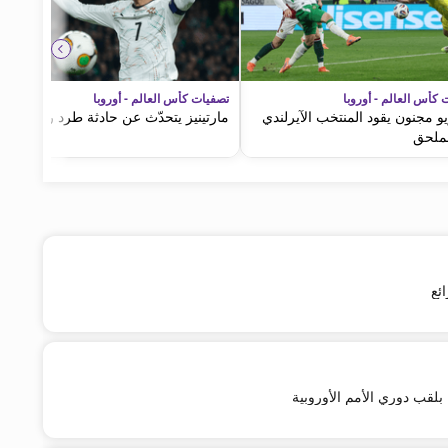
 كأس العالم - أوروبا
تصفيات كأس العالم - أوروبا
و مجنون يقود المنتخب الآيرلندي
مارتينيز يتحدّث عن حادثة طرد رونالدو
لملحق
ئع
 بلقب دوري الأمم الأوروبية