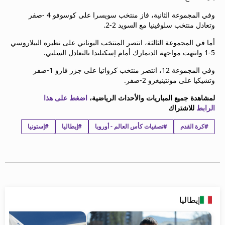
beIN MEDIA GROUP
وفي المجموعة الثانية، فاز منتخب سويسرا على كوسوفو 4 -صفر
ترددات beIN SPORTS
وتعادل منتخب سلوفينيا مع السويد 2-2.
الأسئلة الأكثر شيوعاً
أما في المجموعة الثالثة، انتصر المنتخب اليوناني على نظيره البيلاروسي
دليل التلفاز
5-1 وانتهت مواجهة الدنمارك أمام إسكتلندا بالتعادل السلبي.
احصل على beIN
معلومات عن هذا الموقع
وفي المجموعة 12، انتصر منتخب كرواتيا على جزر فارو 1-صفر
وتشيكيا على مونتينيغرو 2-صفر.
لمشاهدة جميع المباريات والأحداث الرياضية،
اضغط على هذا
الرابط
للاشتراك
#كرة القدم
#تصفيات كأس العالم - أوروبا
#إيطاليا
#إستونيا
إيطاليا