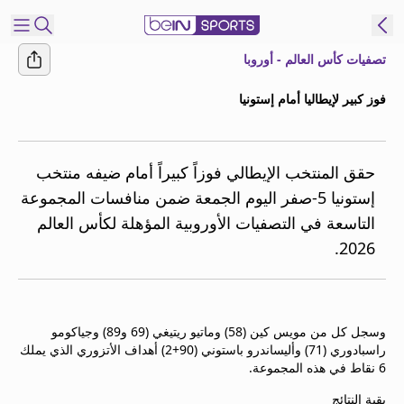
تصفيات كأس العالم - أوروبا
شترك
فوز كبير لإيطاليا أمام إستونيا
ع
EN
اللغة
MENA
النسخة
حقق المنتخب الإيطالي فوزاً كبيراً أمام ضيفه منتخب
إستونيا 5-صفر اليوم الجمعة ضمن منافسات المجموعة
التاسعة في التصفيات الأوروبية المؤهلة لكأس العالم
إدارة
2026.
التنبيهات
انضم
إلى
قائمة
وسجل كل من مويس كين (58) وماتيو ريتيغي (69 و89) وجياكومو
النشرة
راسبادوري (71) وأليساندرو باستوني (90+2) أهداف الأتزوري الذي يملك
الإخبارية
6 نقاط في هذه المجموعة.
اتصل بنا
beIN CONNECT
بقية النتائج