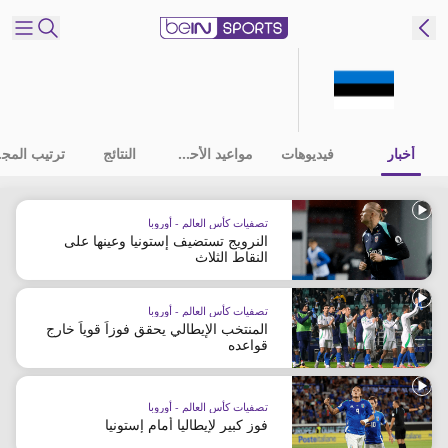
شترك
ع
EN
اللغة
أخبار
فيديوهات
مواعيد الأحداث
النتائج
ترت
MENA
النسخة
تصفيات كأس العالم - أوروبا
النرويج تستضيف إستونيا وعينها على
إدارة
النقاط الثلاث
التنبيهات
انضم
تصفيات كأس العالم - أوروبا
إلى
المنتخب الإيطالي يحقق فوزاً قوياً خارج
قواعده
قائمة
النشرة
الإخبارية
تصفيات كأس العالم - أوروبا
اتصل بنا
فوز كبير لإيطاليا أمام إستونيا
beIN CONNECT