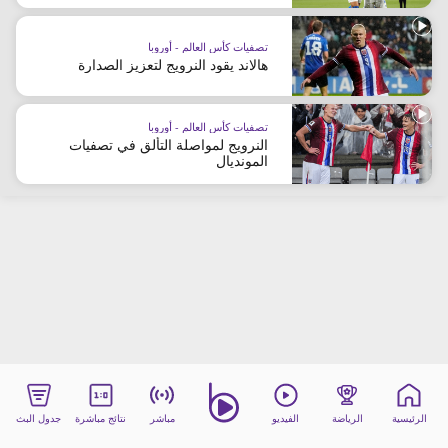
beIN MEDIA GROUP
ترددات beIN SPORTS
تصفيات كأس العالم - أوروبا
هالاند يقود النرويج لتعزيز الصدارة
الأسئلة الأكثر شيوعاً
دليل التلفاز
احصل على beIN
تصفيات كأس العالم - أوروبا
معلومات عن هذا الموقع
النرويج لمواصلة التألق في تصفيات
المونديال
الرئيسية
الرياضة
الفيديو
مباشر
نتائج مباشرة
جدول البث