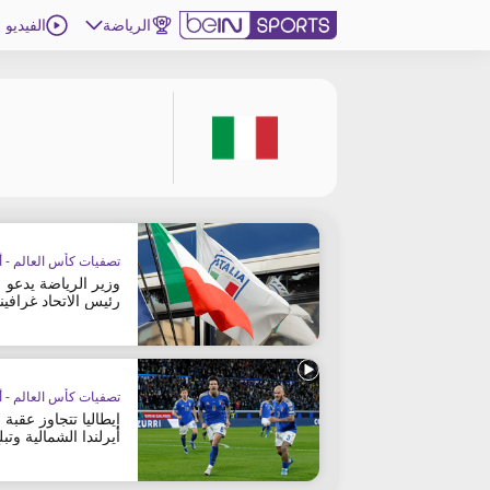
الرياضة
الفيديو
اشترك
ع
اللغة
EN
النسخة
MENA
تصفيات كأس العالم - أو
إدارة التنبيهات
وزير الرياضة يدعو
انضم إلى قائمة النشرة الإخبارية
رئيس الاتحاد غرافينا
للتنحّي
اتصل بنا
beIN CONNECT
beIN MEDIA GROUP
تصفيات كأس العالم - أو
ترددات beIN SPORTS
إيطاليا تتجاوز عقبة
الأسئلة الأكثر شيوعاً
أيرلندا الشمالية وتبل
النهائي
دليل التلفاز
احصل على beIN