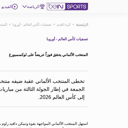
الرياضة
الفيديو
اشترك
الرئيسية
>
كرة القدم
>
تصفيات كأس العالم - أوروبا
>
المنت
تصفيات كأس العالم - أوروبا
ع
اللغة
EN
النسخة
MENA
المنتخب الألماني يحقق فوزاً عريضاً على لوكسمبورغ
إدارة التنبيهات
انضم إلى قائمة النشرة الإخبارية
تخطى المنتخب الألماني عقبة ضيفه منتخب
اتصل بنا
الجمعة في إطار الجولة الثالثة من مباريا
beIN CONNECT
إلى كأس العالم 2026.
beIN MEDIA GROUP
ترددات beIN SPORTS
الأسئلة الأكثر شيوعاً
دليل التلفاز
احصل على beIN