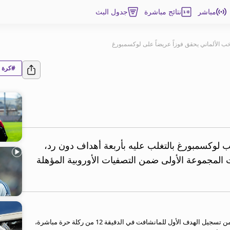
مباشر
نتائج مباشرة
جدول البث
خب الألماني يحقق فوزاً عريضاً على لوكسمبورغ
#كرة ا
 لوكسمبورغ بالتغلب عليه بأربعة أهداف دون رد،
ت المجموعة الأولى ضمن التصفيات الأوروبية المؤهلة
استهل المنتخب الألماني المواجهة بقوة وتمكن دافيد راوم من تسجيل الهدف الأول للمانشافت في الدقيقة 12 من ركلة حرة مباشرة،