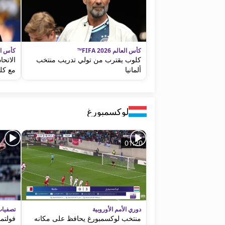
كأس العالم FIFA 2026™
كأس العالم 
كلوب يقترب من تولي تدريب منتخب
الاتح
ألمانيا
مع كل
لوكسمبورغ
01:20
دوري الأمم الأوروبية
تصفيات
منتخب لوكسمبورغ يحافظ على مكانه
فولتما