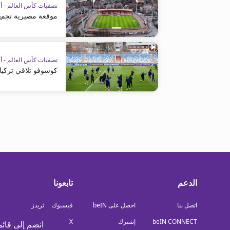
تصفيات كأس العالم - أو
موقعة مصيرية تجمع 
تصفيات كأس العالم - أو
كوسوفو تلاقي تركيا 
الدعم
تابعونا
اتصل بنا
احصل على beIN
فيسبوك
ثريدز
beIN CONNECT
إشترك
X
انضم إلى قائم