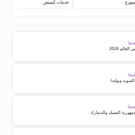
بورغ
خدمات كيميش
روبا
لعالم 2026
روبا
لسويد وبولندا
روبا
مهورية التشيك والدنمارك