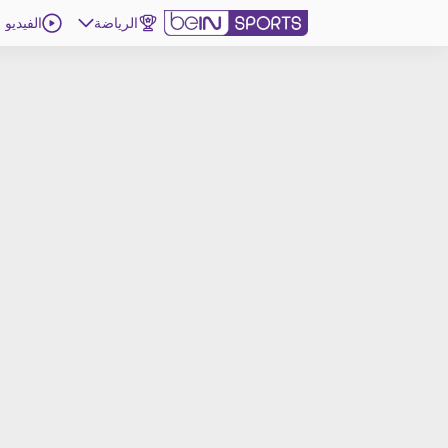
الرياضة
الفيديو
اشترك
ع
اللغة
EN
النسخة
MENA
d
إدارة التنبيهات
انضم إلى قائمة النشرة الإخبارية
اتصل بنا
beIN CONNECT
beIN MEDIA GROUP
ترددات beIN SPORTS
الأسئلة الأكثر شيوعاً
دليل التلفاز
احصل على beIN