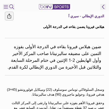
الدوري الإيطالي - سيري آ
شترك
هيلاس فيرونا يضمن بقاءه في الدرجة الأولى
ع
EN
اللغة
MENA
النسخة
ضمِن هيلاس فيرونا بقاءه في الدرجة الأولى بفوزه
الثمين على مضيفه ساليرنيتانا صاحب المركز الأخير
وأول الهابطين 2-1 الإثنين في ختام المرحلة السابعة
إدارة
والثلاثين قبل الأخيرة من الدوري الإيطالي لكرة القدم.
التنبيهات
انضم
إلى
قائمة
وسجل السلوفاكي توماس سوسلوف (22) وميكايل فولورونشو (45+3)
النشرة
هدفي فيرونا، وجوليو ماجيروي (90) هدف ساليرنيتانا.
الإخبارية
اتصل بنا
وحقق فيرونا الأهم بفوزه على ساليرنيتانا وارتقى إلى المركز الثالث
beIN CONNECT
عشر برصيد 37 نقطة مستفيداً من تعادل أودينيزي السابع عشر مع