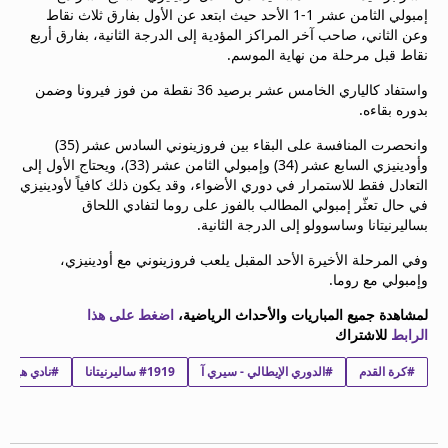
إمبولي الثامن عشر 1-1 الأحد حيث ابتعد عن الأول بفارق ثلاث نقاط
beIN MEDIA GROUP
وعن الثاني، صاحب آخر المراكز المؤدية إلى الدرجة الثانية، بفارق أربع
ترددات beIN SPORTS
نقاط قبل مرحلة من نهاية الموسم.
الأسئلة الأكثر شيوعاً
دليل التلفاز
واستفاد كالياري الخامس عشر برصيد 36 نقطة من فوز فيرونا وضمن
بدوره بقاءه.
احصل على beIN
معلومات عن هذا الموقع
وانحصرت المنافسة على البقاء بين فروزينوني السادس عشر (35)
وأودينيزي السابع عشر (34) وإمبولي الثامن عشر (33)، ويحتاج الأول إلى
التعادل فقط للاستمرار في دوري الأضواء، وقد يكون ذلك كافياً لأودينيزي
في حال تعثّر إمبولي المطالب بالفوز على روما لتفادي اللحاق
بساليرنيتانا وساسوولو إلى الدرجة الثانية.
وفي المرحلة الأخيرة الأحد المقبل يلعب فروزينوني مع أودينيزي،
وإمبولي مع روما.
لمشاهدة جميع المباريات والأحداث الرياضية،
اضغط على هذا
الرابط
للاشتراك
#كرة القدم
#الدوري الإيطالي - سيري آ
#1919 ساليرنيتانا
#نادي هيلاس 