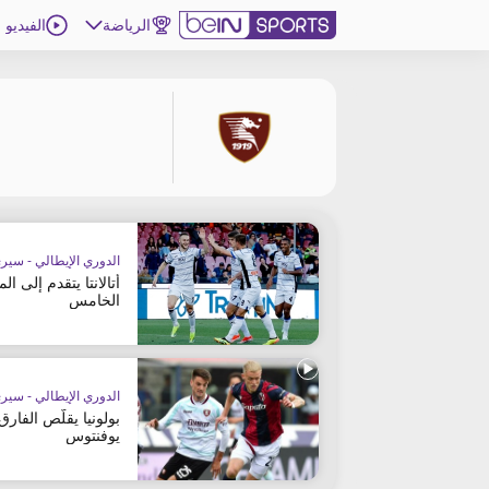
الرياضة
الفيديو
اشترك
ع
اللغة
EN
النسخة
MENA
الدوري الإيطالي - سيري
إدارة التنبيهات
أتالانتا يتقدم إلى ال
انضم إلى قائمة النشرة الإخبارية
الخامس
اتصل بنا
beIN CONNECT
beIN MEDIA GROUP
الدوري الإيطالي - سيري
ترددات beIN SPORTS
بولونيا يقلّص الفارق
الأسئلة الأكثر شيوعاً
يوفنتوس
دليل التلفاز
احصل على beIN