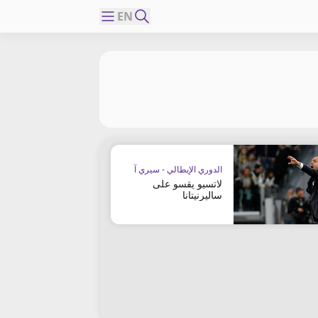
EN
الدوري الإيطالي - سيري آ
لاتسيو يقسو على
ساليرنيتانا