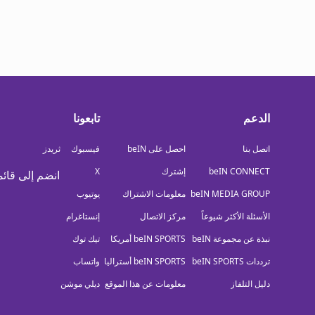
الدعم
تابعونا
اتصل بنا
احصل على beIN
فيسبوك
ثريدز
beIN CONNECT
إشترك
X
انضم إلى قائم
beIN MEDIA GROUP
معلومات الاشتراك
يوتيوب
الأسئلة الأكثر شيوعاً
مركز الاتصال
إنستاغرام
نبذة عن مجموعة beIN
beIN SPORTS أمريكا
تيك توك
ترددات beIN SPORTS
beIN SPORTS أستراليا
واتساب
دليل التلفاز
معلومات عن هذا الموقع
ديلي موشن