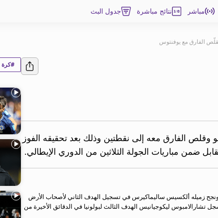
مباشر
نتائج مباشرة
جدول البث
يقلّص الفارق مع يوفنتوس
#كرة ا
و وقلص الفارق معه إلى نقطتين وذلك بعد تحقيقه الفوز
قابل ضمن مباريات الجولة الثلاثين من الدوري الإيطالي.
تح ريكاردو أورسوليني التسجيل لبولونيا عند الدقيقة 14، ونجح زميله ألكسيس ساليماكيرس في تسجيل الهدف الثاني لأصحاب الأرض
جل تشارالامبوس ليكوجيانيس الهدف الثالث لبولونيا في الدقائق الأخيرة من