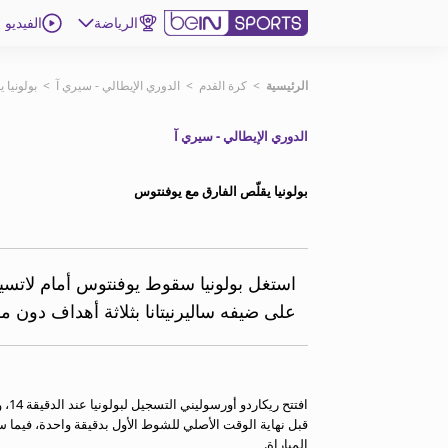
الرياضة
الفيديو
اشترك
الرئيسية
>
كرة القدم
>
الدوري الإيطالي - سيري آ
>
بولونيا 
الدوري الإيطالي - سيري آ
ع
اللغة
EN
النسخة
MENA
بولونيا يقلّص الفارق مع يوفنتوس
إدارة التنبيهات
انضم إلى قائمة النشرة الإخبارية
استغل بولونيا سقوط يوفنتوس أمام لاتسي
اتصل بنا
على ضيفه ساليرنيتانا بثلاثة أهداف دون م
beIN CONNECT
beIN MEDIA GROUP
ترددات beIN SPORTS
الأسئلة الأكثر شيوعاً
افت
دليل التلفاز
قبل نهاية الوقت الأصلي للشوط الأول بدقيقة واحدة، فيما س
احصل على beIN
المباراة.