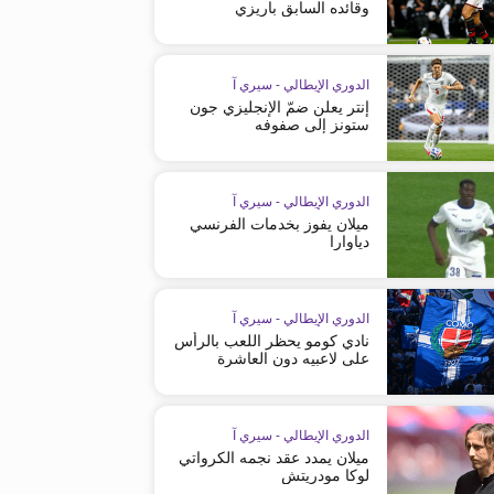
وقائده السابق باريزي
الدوري الإيطالي - سيري آ
إنتر يعلن ضمّ الإنجليزي جون
ستونز إلى صفوفه
الدوري الإيطالي - سيري آ
ميلان يفوز بخدمات الفرنسي
دياوارا
الدوري الإيطالي - سيري آ
نادي كومو يحظر اللعب بالرأس
على لاعبيه دون العاشرة
الدوري الأوروبي
الدوري الأوروبي
أستون فيلا يقسو على بولونيا
مواجهة قوية بين بولونيا وأستون 
الدوري الإيطالي - سيري آ
ميلان يمدد عقد نجمه الكرواتي
لوكا مودريتش