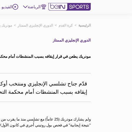
الرياضة
الفيديو
اشترك
الرئيسية
>
كرة القدم
>
الدوري الإنجليزي الممتاز
>
مودريك ي
الدوري الإنجليزي الممتاز
ع
اللغة
EN
النسخة
MENA
مودريك يطعن في قرار إيقافه بسبب المنشطات أمام محكمة
إدارة التنبيهات
انضم إلى قائمة النشرة الإخبارية
قدّم جناح تشلسي الإنجليزي ومنتخب أوكران
اتصل بنا
إيقافه بسبب المنشطات أمام محكمة التحك
beIN CONNECT
beIN MEDIA GROUP
ترددات beIN SPORTS
الأسئلة الأكثر شيوعاً
دليل التلفاز
"نتيجة إيجابية" في فحص بول روتيني أُجري في كانون الأول/ديسم
احصل على beIN