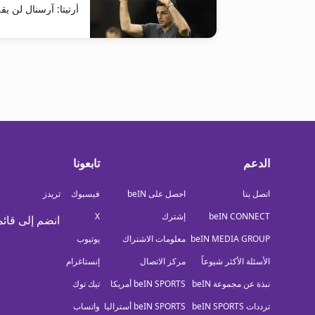
أرتيتا: آرسنال لن ي
الدعم
تابعونا
اتصل بنا
احصل على beIN
فيسبوك
ثريدز
beIN CONNECT
إشترك
X
انضم إلى قائم
beIN MEDIA GROUP
معلومات الاشتراك
يوتيوب
الأسئلة الأكثر شيوعاً
مركز الاتصال
إنستاغرام
نبذة عن مجموعة beIN
beIN SPORTS أمريكا
تيك توك
ترددات beIN SPORTS
beIN SPORTS أستراليا
واتساب