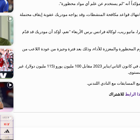
مؤكداً أنه "لم يستخدم عن علم أي مواد محظورة".
ة انتهاك قواعد مكافحة المنشطات، وقد يواجه مودريك عقوبة إيقاف محتملة
، ماتيو ريب، لوكالة فرانس برس الأربعاء "نعم، أؤكد أن مودريك قد قدّم
وم المحظورة والمعززة للأداء، وذلك بعد فترة وجيزة من عودة اللاعب من
وكان مودريك انضم إلى تشلسي قادماً من شاختار دانييتسك في كانون الثاني/يناير 2023 مقابل 100 مليون يورو (115 مليون دولار)، غير
مستوى.
 الرابط
للاشتراك