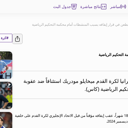
مباشر
نتائج مباشرة
جدول البث
طعن في قرار إيقافه بسبب المنشطات أمام محكمة التحكيم الرياضية
#كرة ا
 التحكيم الرياضية
يا لكرة القدم ميخايلو مودريك استئنافاً ضد عقوبة
يم الرياضية (كاس).
ولم يشارك مودريك (25 عاماً) مع تشلسي منذ ما يقرب من 18 شهراً، عقب إيقافه مؤقتاً من قبل الاتحاد الإنجليزي لكرة القدم على خلفية
بر 2024.