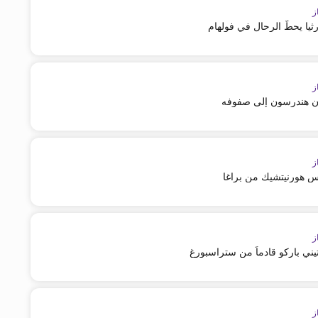
ز
رثيا يحطّ الرحال في فولهام
ز
ن هندرسون إلى صفوفه
ز
س هورنيتشيك من براغا
ز
ني باركو قادماً من ستراسبورغ
ز