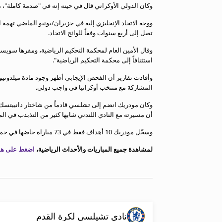
وكان الدولي الأوكراني قال في حينه إنه في "صدمة كاملة"، 
معلومات عن هذا الموقع
ووجه الاتحاد الإنجليزي إليه في حزيران/يونيو الماضي تهم
تصل إلى أربع سنوات وفقاً للوائح الاتحاد.
وقال الأمين العام لمحكمة التحكيم الرياضية، ومقرها سويسرا
استئنافاً إلى محكمة التحكيم الرياضية".
وأفادت تقارير أن الفحص الإيجابي أظهر وجود مادة ميلدوني
المشاركة مع منتخب أوكرانيا في واجب دولي.
أن مسيرته مع النادي اللندني شابها كثير من التذبذب في ال
وسجّل مودريك 10 أهداف فقط في 73 مباراة خاضها في جميع المسابقات مع النادي اللندني.
لمشاهدة جميع المباريات والأحداث الرياضية،
اضغط على هذا
نادي تشيلسي لكرة القدم