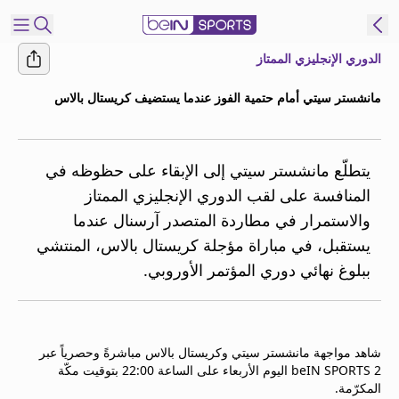
الدوري الإنجليزي الممتاز
شترك
مانشستر سيتي أمام حتمية الفوز عندما يستضيف كريستال بالاس
ع
EN
اللغة
MENA
النسخة
يتطلّع مانشستر سيتي إلى الإبقاء على حظوظه في
المنافسة على لقب الدوري الإنجليزي الممتاز
والاستمرار في مطاردة المتصدر آرسنال عندما
إدارة
يستقبل، في مباراة مؤجلة كريستال بالاس، المنتشي
التنبيهات
انضم
ببلوغ نهائي دوري المؤتمر الأوروبي.
إلى
قائمة
النشرة
الإخبارية
شاهد مواجهة مانشستر سيتي وكريستال بالاس مباشرةً وحصرياً عبر
beIN SPORTS 2 اليوم الأربعاء على الساعة 22:00 بتوقيت مكّة
اتصل بنا
المكرّمة.
beIN CONNECT