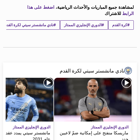
beIN MEDIA GROUP
لمشاهدة جميع المباريات والأحداث الرياضية،
اضغط على هذا
ترددات beIN SPORTS
الرابط
للاشتراك
الأسئلة الأكثر شيوعاً
#كرة القدم
#الدوري الإنجليزي الممتاز
#نادي مانشستر سيتي لكرة القدم
دليل التلفاز
احصل على beIN
معلومات عن هذا الموقع
نادي مانشستر سيتي لكرة القدم
الدوري الإنجليزي الممتاز
الدوري الإنجليزي الممتاز
ماريسكا منفتح على إمكانية ضمّ لاعبين
مانشستر سيتي يمدد عقد غفا
جدد
عام 2031