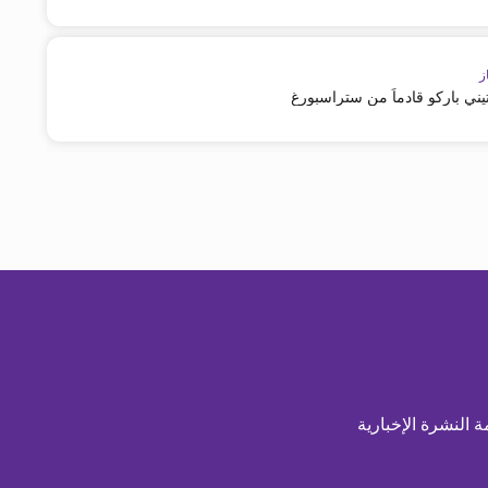
ز
ني باركو قادماً من ستراسبورغ
ة النشرة الإخبارية