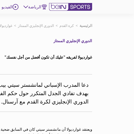
الرياضة
الفيديو
اشترك
الرئيسية
>
كرة القدم
>
الدوري الإنجليزي الممتاز
>
غوارديول
الدوري الإنجليزي الممتاز
ع
اللغة
EN
النسخة
MENA
غوارديولا لفريقه "عليك أن تكون أفضل من أجل نفسك"
إدارة التنبيهات
انضم إلى قائمة النشرة الإخبارية
دعا المدرب الإسباني لمانشستر سيتي بيب
اتصل بنا
بهدف تفادي الجدل المتكرر حول حكم الفي
beIN CONNECT
الدوري الإنجليزي لكرة القدم مع آرسنال.
beIN MEDIA GROUP
ترددات beIN SPORTS
الأسئلة الأكثر شيوعاً
دليل التلفاز
ويعتقد غوارديولا أن مانشستر سيتي كان في السابق ضحية قر
احصل على beIN