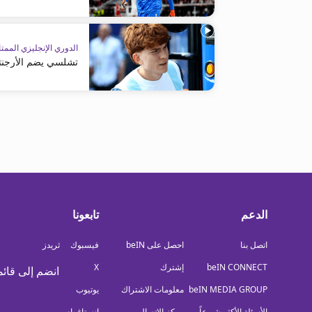
الدوري الإنجليزي الممتا
تشلسي يضم الأرجنتي
الدعم
تابعونا
اتصل بنا
احصل على beIN
فيسبوك
ثريدز
beIN CONNECT
إشترك
X
انضم إلى قائم
beIN MEDIA GROUP
معلومات الاشتراك
يوتيوب
الأسئلة الأكثر شيوعاً
مركز الاتصال
إنستاغرام