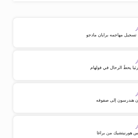
ز
 تسجيل مهاجمه برايان مادجو
ز
رثيا يحطّ الرحال في فولهام
ز
ن هندرسون إلى صفوفه
ز
س هورنيتشيك من براغا