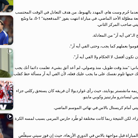
 بعدما حُرم وست هام، المهدد بالهبوط، من هدف التعادل في الوقت المحتسب
بدلا من الضائع أمام آرسنال الساعي إلى اللقب، عقب مراجعة مطوّلة الأحد الماضي، في مباراة انتهت بفوز "المدفعجية" 1-0، ما وسّع
تي صاحب المركز الثاني.
لـ"في أيه آر" من المعادلة.
قوموا بعملهم كما يجب، وحتى الفي أيه آر".
كون أفضل، لا الحكام ولا الفي أيه آر".
ألماني: "منذ وقت طويل، منذ وصولي، لم أعد أثق بشيء. تعلمت دائما أنك يجب
حينها تلوم نفسك على ما يجب عليك فعله، لأن الفي أيه آر مسألة حظ كقلب
ر نهائي كأس إنجلترا قبل عامين 2-1 أمام غريمه مانشستر يونايتد، حيث رأى غوارديولا أن فريقه كان يستحق ركلتي جزاء
ني ليساندرو مارتينيز وكوبي ماينو.
يتي أمام كريستال بالاس في نهائي الموسم الماضي.
اء، لكن النتيجة ربما كانت مختلفة لو طُرد حارس المرمى بسبب لمسه الكرة
المباراة قبل مواجهة بالاس في الدوري الأربعاء، حيث إن فوز سيتي سيقلّص