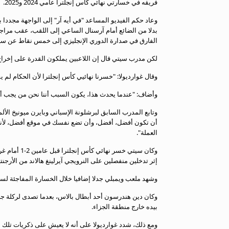
فريقه في خسارتي نهائي كأس إنجلترا عامي 2024 و2025.
معلومات عن هذا الموقع
وعاد حكم الفيديو المساعد "في أيه آر" إلى الواجهة مجددا
الفارق في صدارة الدوري الإنجليزي إلى خمس نقاط عن سي
لكن مدرب سيتي قال إن اللاعبين يملكون القدرة على إخراج ا
وقال غوارديولا: "خسرنا نهائيي كأس إنجلترا لأن الحكام لم ي
وأضاف: "عندما يحدث هذا، يكون السبب أننا نحن من يجب أن ن
وتابع المدرب السابق لبرشلونة الإسباني وبايرن ميونيخ ال
أن تكون أفضل، أفضل، وأن تضع نفسك في موقع أفضل، لأنك 
العملة".
وكان سيتي خس
إثر تدخلين منفصلين على النرويجي آيرلينغ هالاند من الأرجنتي
وشهد ملعب ويمبلي جدلا إضافيا خلال الخسارة المفاجئة لس
وكان دين هندرسون أحد أبطال بالاس، بعدما تصدى لركلة جز
بيده خارج منطقة الجزاء.
ومع ذلك، شدد غوارديولا على أنه لا يعيش على ذكريات تلك 