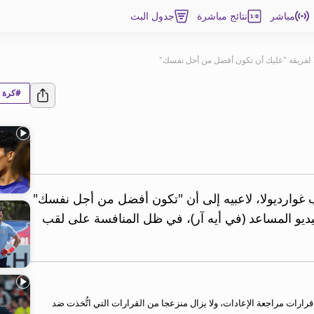
مباشر
نتائج مباشرة
جدول البث
ا لفريقه "عليك أن تكون أفضل من أجل نفسك"
#كرة ا
 غوارديولا، لاعبيه إلى أن "تكون أفضل من أجل نفسك"
ديو المساعد (في أيه آر)، في ظل المنافسة على لقب
ارات مراجعة الإعادات، ولا يزال منزعجا من القرارات التي اتُّخذت ضد