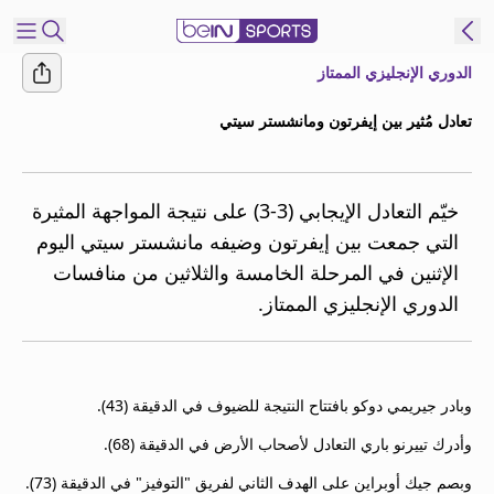
الدوري الإنجليزي الممتاز
شترك
تعادل مُثير بين إيفرتون ومانشستر سيتي
ع
EN
اللغة
MENA
النسخة
خيّم التعادل الإيجابي (3-3) على نتيجة المواجهة المثيرة
التي جمعت بين إيفرتون وضيفه مانشستر سيتي اليوم
الإثنين في المرحلة الخامسة والثلاثين من منافسات
إدارة
الدوري الإنجليزي الممتاز.
التنبيهات
انضم
إلى
قائمة
وبادر جيريمي دوكو بافتتاح النتيجة للضيوف في الدقيقة (43).
النشرة
الإخبارية
وأدرك تييرنو باري التعادل لأصحاب الأرض في الدقيقة (68).
اتصل بنا
وبصم جيك أوبراين على الهدف الثاني لفريق "التوفيز" في الدقيقة (73).
beIN CONNECT