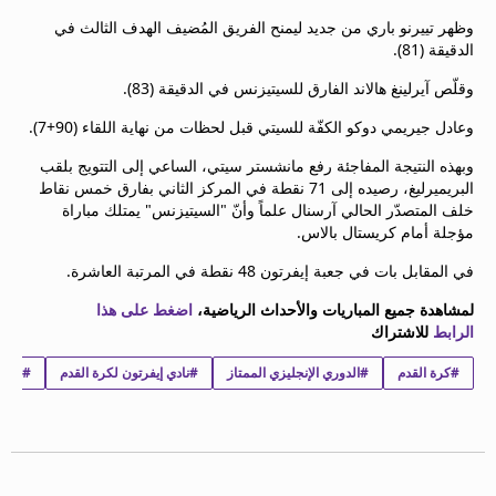
beIN MEDIA GROUP
وظهر تييرنو باري من جديد ليمنح الفريق المُضيف الهدف الثالث في
ترددات beIN SPORTS
الدقيقة (81).
الأسئلة الأكثر شيوعاً
وقلّص آيرلينغ هالاند الفارق للسيتيزنس في الدقيقة (83).
دليل التلفاز
احصل على beIN
وعادل جيريمي دوكو الكفّة للسيتي قبل لحظات من نهاية اللقاء (90+7).
معلومات عن هذا الموقع
وبهذه النتيجة المفاجئة رفع مانشستر سيتي، الساعي إلى التتويج بلقب
البريميرليغ، رصيده إلى 71 نقطة في المركز الثاني بفارق خمس نقاط
خلف المتصدّر الحالي آرسنال علماً وأنّ "السيتيزنس" يمتلك مباراة
مؤجلة أمام كريستال بالاس.
في المقابل بات في جعبة إيفرتون 48 نقطة في المرتبة العاشرة.
لمشاهدة جميع المباريات والأحداث الرياضية،
اضغط على هذا
الرابط
للاشتراك
#كرة القدم
#الدوري الإنجليزي الممتاز
#نادي إيفرتون لكرة القدم
#نادي