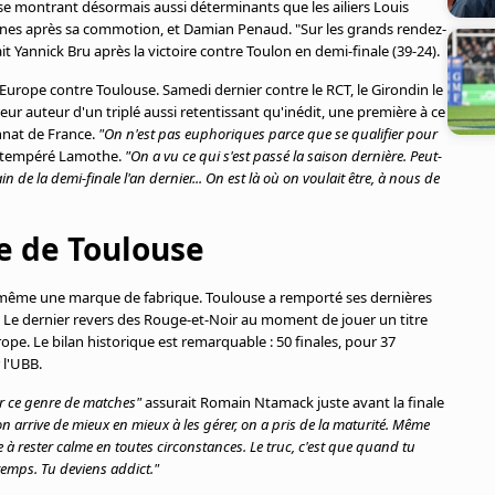
 se montrant désormais aussi déterminants que les ailiers Louis
emaines après sa commotion, et Damian Penaud. "Sur les grands rendez-
 Yannick Bru après la victoire contre Toulon en demi-finale (39-24).
urope contre Toulouse. Samedi dernier contre le RCT, le Girondin le
 auteur d'un triplé aussi retentissant qu'inédit, une première à ce
nnat de France.
"On n'est pas euphoriques parce que se qualifier pour
te tempéré Lamothe.
"On a vu ce qui s'est passé la saison dernière. Peut-
n de la demi-finale l'an dernier... On est là où on voulait être, à nous de
te de Toulouse
C'est même une marque de fabrique. Toulouse a remporté ses dernières
. Le dernier revers des Rouge-et-Noir au moment de jouer un titre
pe. Le bilan historique est remarquable : 50 finales, pour 37
 l'UBB.
er ce genre de matches"
assurait Romain Ntamack juste avant la finale
'on arrive de mieux en mieux à les gérer, on a pris de la maturité. Même
e à rester calme en toutes circonstances. Le truc, c'est que quand tu
temps. Tu deviens addict."