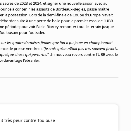
s sacres de 2023 et 2024, et signer une nouvelle saison avec au
our cela contenir les assauts de Bordeaux-Bègles, passé maître
sser la possession. Lors de la demi-finale de Coupe d'Europe n'avait
déborder suite à une perte de balle pour le premier essai de l'UBB.
e période pour voir Bielle-Biarrey remonter tout le terrain jusque
Toulousain pour l'outsider.
sur les quatre dernières finales que l’on a pu jouer en championnat"
rence de presse vendredi.
"Je crois qu’on n’était pas très souvent favoris.
s quelque chose qui perturbe."
Un nouveau revers contre l'UBB avec le
oi davantage l'ébranler.
ait très peur contre Toulouse