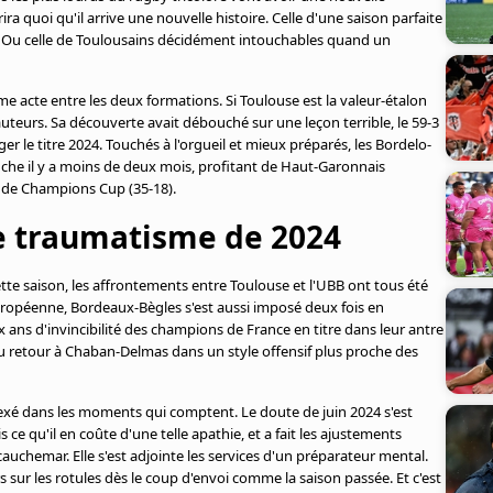
ira quoi qu'il arrive une nouvelle histoire. Celle d'une saison parfaite
. Ou celle de Toulousains décidément intouchables quand un
me acte entre les deux formations. Si Toulouse est la valeur-étalon
uteurs. Sa découverte avait débouché sur une leçon terrible, le 59-3
r le titre 2024. Touchés à l'orgueil et mieux préparés, les Bordelo-
che il y a moins de deux mois, profitant de Haut-Garonnais
e de Champions Cup (35-18).
le traumatisme de 2024
tte saison, les affrontements entre Toulouse et l'UBB ont tous été
uropéenne, Bordeaux-Bègles s'est aussi imposé deux fois en
 ans d'invincibilité des champions de France en titre dans leur antre
u retour à Chaban-Delmas dans un style offensif plus proche des
xé dans les moments qui comptent. Le doute de juin 2024 s'est
ce qu'il en coûte d'une telle apathie, et a fait les ajustements
auchemar. Elle s'est adjointe les services d'un préparateur mental.
rs sur les rotules dès le coup d'envoi comme la saison passée. Et c'est