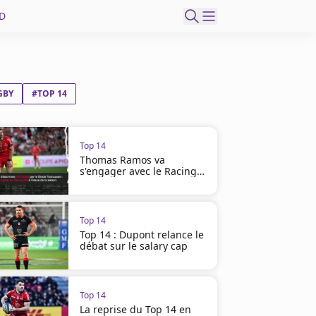
D
GBY
#TOP 14
Top 14
Thomas Ramos va
s'engager avec le Racing
en 2027
Top 14
Top 14 : Dupont relance le
débat sur le salary cap
Top 14
La reprise du Top 14 en