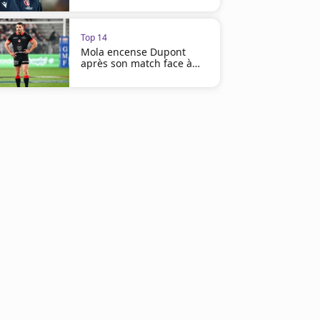
Top 14
Mola encense Dupont
après son match face à
l'UBB