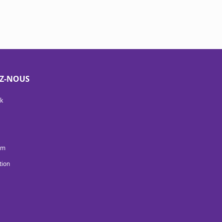
EZ-NOUS
k
am
tion