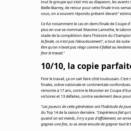
tout le groupe qui s'est mis au diapason, les avants
Bielle-Biarrey, de retour pour cette finale trois s
vous, on a souvent répondu présent devant" estimait
Ce fut notamment le cas en demi-finale de Coupe d'E
plus en vue se nommait Maxime Lamothe, le talonneur
stade de la compétition dans l'histoire du Champio
la finale, ce n'est pas l'aboutissement"
, a tout de sui
être qu'on n'avait pas réagi comme il fallait au lendemai
finir le travail."
10/10, la copie parfai
Finir le travail, ça on sait faire côté toulousain. 
finales, scène nationale et continentale confondues
remonte à 17 ans, contre le Munster en Coupe d'Euro
victoires et 13 défaites, contre seulement deux pour
"Les joueurs de cette génération ont l'habitude de jou
du Top 14 de la saison dernière.
"L'expérience fait qu
quand on est menés, il n'y a pas d'affolement, on arriv
gagnes une fois, tu as envie ensuite de gagner tout le 