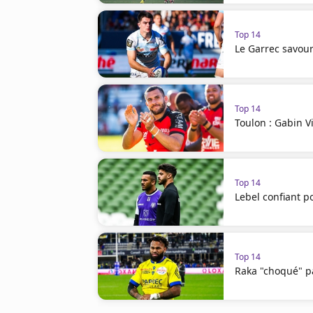
Top 14
Le Garrec savour
Top 14
Toulon : Gabin V
Top 14
Lebel confiant p
Top 14
Raka "choqué" pa