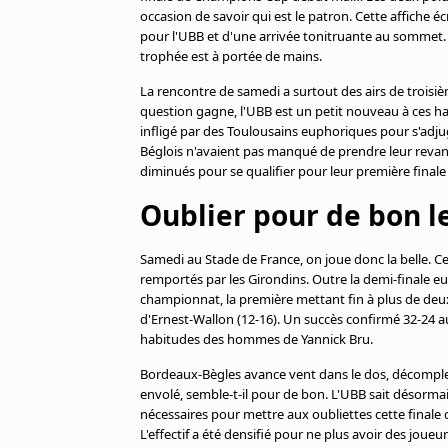
Cookies
occasion de savoir qui est le patron. Cette affiche écr
Protection des données
pour l'UBB et d'une arrivée tonitruante au sommet
trophée est à portée de mains.
Paramétrer mon consentement
La rencontre de samedi a surtout des airs de troisiè
question gagne, l'UBB est un petit nouveau à ces ha
infligé par des Toulousains euphoriques pour s'adjuge
Béglois n'avaient pas manqué de prendre leur revan
diminués pour se qualifier pour leur première final
Oublier pour de bon 
Samedi au Stade de France, on joue donc la belle. Ce
remportés par les Girondins. Outre la demi-finale e
championnat, la première mettant fin à plus de deux
d'Ernest-Wallon (12-16). Un succès confirmé 32-24 a
habitudes des hommes de Yannick Bru.
Bordeaux-Bègles avance vent dans le dos, décomple
envolé, semble-t-il pour de bon. L'UBB sait désormais 
nécessaires pour mettre aux oubliettes cette finale c
L'effectif a été densifié pour ne plus avoir des joueu