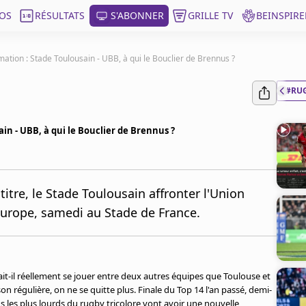
OS
RÉSULTATS
S'ABONNER
GRILLE TV
BEINSPIRE
mation : Stade Toulousain - UBB, à qui le Bouclier de Brennus ?
#RU
in - UBB, à qui le Bouclier de Brennus ?
 titre, le Stade Toulousain affronter l'Union
urope, samedi au Stade de France.
-il réellement se jouer entre deux autres équipes que Toulouse et
n régulière, on ne se quitte plus. Finale du Top 14 l'an passé, demi-
les plus lourds du rugby tricolore vont avoir une nouvelle