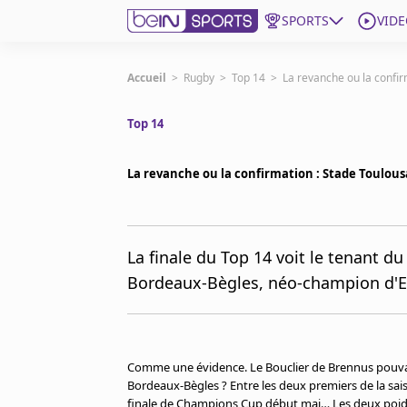
SPORTS
VIDE
beIN SPORTS CONNECT
Accueil
>
Rugby
>
Top 14
>
La revanche ou la confir
Top 14
Edition
France
La revanche ou la confirmation : Stade Toulousa
Replays
Podcasts
En Direct
La finale du Top 14 voit le tenant du
Bordeaux-Bègles, néo-champion d'E
Gérer les notifications
Contactez nous
Grille TV
beINSPIRED
Comme une évidence. Le Bouclier de Brennus pouvait
CGU
Bordeaux-Bègles ? Entre les deux premiers de la saiso
Mentions légales
finale de Champions Cup début mai… Les deux poids 