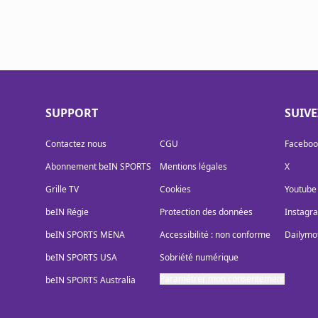
SUPPORT
SUIV
Contactez nous
CGU
Faceboo
Abonnement beIN SPORTS
Mentions légales
X
Grille TV
Cookies
Youtube
beIN Régie
Protection des données
Instagr
beIN SPORTS MENA
Accessibilité : non conforme
Dailymo
beIN SPORTS USA
Sobriété numérique
Paramétrer mon consentement
beIN SPORTS Australia