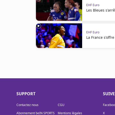
EHF Euro
Les Bleues s'arr
EHF Euro
La France s'offre
SUPPORT
SUIV
Contactez nous
CGU
Faceboo
Abonnement beIN SPORTS
Mentions légales
X