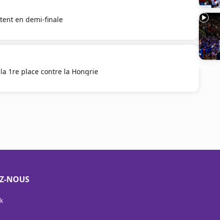
êtent en demi-finale
 la 1re place contre la Hongrie
EZ-NOUS
k