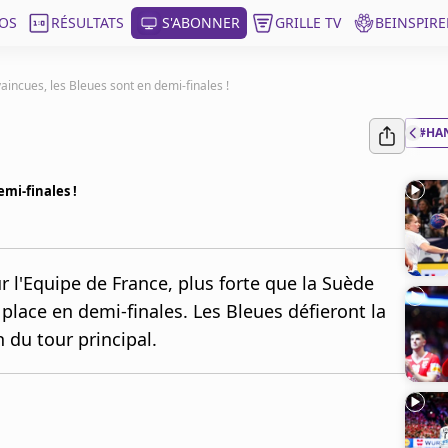
OS
RÉSULTATS
S'ABONNER
GRILLE TV
BEINSPIRE
aincues, les Bleues sont en demi-finales !
#HA
emi-finales !
 l'Equipe de France, plus forte que la Suède
place en demi-finales. Les Bleues défieront la
 du tour principal.