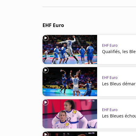
Cookies
Protection des données
Paramétrer mon consentement
EHF Euro
EHF Euro
Qualifiés, les Bl
EHF Euro
Les Bleus démarr
EHF Euro
Les Bleues échou