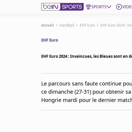
SPORTS
VIDE
beIN SPORTS CONNECT
Accueil
>
Handball
>
EHF Euro
>
EHF Euro 2024 : Inv
EHF Euro
Edition
France
EHF Euro 2024 : Invaincues, les Bleues sont en d
Replays
Podcasts
En Direct
Le parcours sans faute continue pour
ce dimanche (27-31) pour obtenir sa 
Gérer les notifications
Hongrie mardi pour le dernier match
Contactez nous
Grille TV
beINSPIRED
CGU
Mentions légales