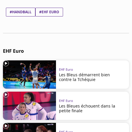
Mentions légales
Cookies
#HANDBALL
#EHF EURO
Protection des données
Paramétrer mon consentement
EHF Euro
EHF Euro
Les Bleus démarrent bien
contre la Tchéquie
EHF Euro
Les Bleues échouent dans la
petite finale
EHF Euro