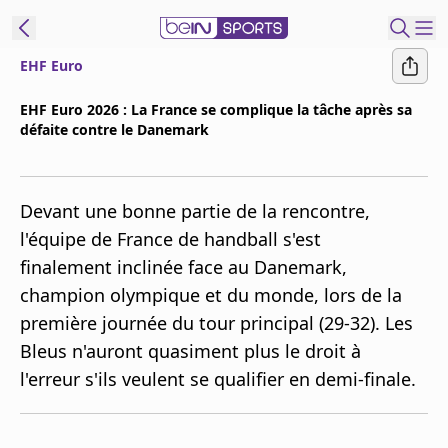
EHF Euro
ORTS CONNECT
EHF Euro 2026 : La France se complique la tâche après sa
défaite contre le Danemark
France
Edition
Replays
Devant une bonne partie de la rencontre,
Podcasts
l'équipe de France de handball s'est
En Direct
finalement inclinée face au Danemark,
champion olympique et du monde, lors de la
Gérer les
première journée du tour principal (29-32). Les
notifications
Bleus n'auront quasiment plus le droit à
Contactez nous
l'erreur s'ils veulent se qualifier en demi-finale.
Grille TV
beINSPIRED
CGU