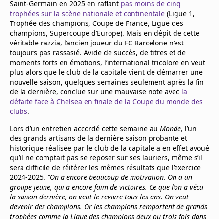
Saint-Germain en 2025 en raflant
pas moins de cinq
Mentions légales
trophées sur la scène nationale et continentale
(Ligue 1,
Cookies
Trophée des champions, Coupe de France, Ligue des
Protection des données
champions, Supercoupe d’Europe). Mais en dépit de cette
Paramétrer mon consentement
véritable razzia, l’ancien joueur du FC Barcelone n’est
toujours pas rassasié. Avide de succès, de titres et de
moments forts en émotions, l’international tricolore en veut
plus alors que le club de la capitale vient de démarrer une
nouvelle saison, quelques semaines seulement après la fin
de la dernière, conclue sur une mauvaise note avec
la
défaite face à Chelsea en finale de la Coupe du monde des
clubs
.
Lors d’un entretien accordé cette semaine au
Monde
, l’un
des grands artisans de la dernière saison probante et
historique réalisée par le club de la capitale a en effet avoué
qu’il ne comptait pas se reposer sur ses lauriers, même s’il
sera difficile de réitérer les mêmes résultats que l’exercice
2024-2025.
"On a encore beaucoup de motivation. On a un
groupe jeune, qui a encore faim de victoires. Ce que l’on a vécu
la saison dernière, on veut le revivre tous les ans. On veut
devenir des champions. Or les champions remportent de grands
trophées comme la Ligue des champions deux ou trois fois dans