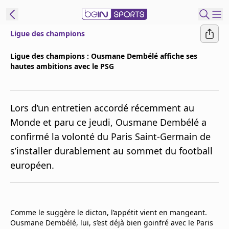
Ligue des champions
ORTS CONNECT
Ligue des champions : Ousmane Dembélé affiche ses
hautes ambitions avec le PSG
France
Edition
Replays
Lors d’un entretien accordé récemment au
Podcasts
Monde et paru ce jeudi, Ousmane Dembélé a
En Direct
confirmé la volonté du Paris Saint-Germain de
s’installer durablement au sommet du football
Gérer les
européen.
notifications
Contactez nous
Grille TV
beINSPIRED
Comme le suggère le dicton, l’appétit vient en mangeant.
Ousmane Dembélé, lui, s’est déjà bien goinfré avec le Paris
CGU