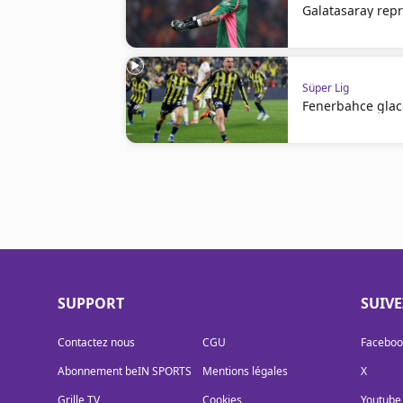
Galatasaray repr
Süper Lig
Fenerbahce glace 
SUPPORT
SUIV
Contactez nous
CGU
Faceboo
Abonnement beIN SPORTS
Mentions légales
X
Grille TV
Cookies
Youtube