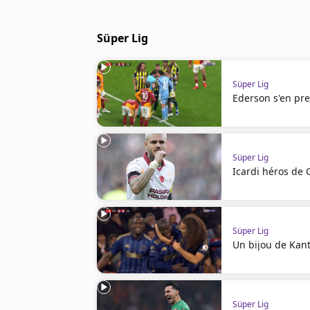
Cookies
Protection des données
Süper Lig
Paramétrer mon consentement
Süper Lig
Ederson s'en pre
Süper Lig
Icardi héros de 
Süper Lig
Un bijou de Kan
Süper Lig