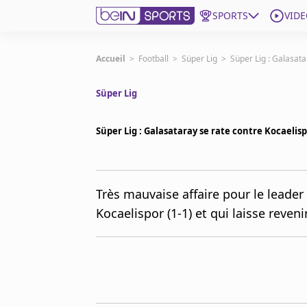
SPORTS
VIDE
beIN SPORTS CONNECT
Accueil
>
Football
>
Süper Lig
>
Süper Lig : Galasata
Süper Lig
Edition
France
Süper Lig : Galasataray se rate contre Kocaelisp
Replays
Podcasts
En Direct
Très mauvaise affaire pour le leader
Kocaelispor (1-1) et qui laisse reve
Gérer les notifications
Contactez nous
Grille TV
beINSPIRED
CGU
Mentions légales