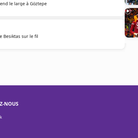
end le large à Göztepe
Besiktas sur le fil
EZ-NOUS
k