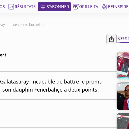
OS
RÉSULTATS
S'ABONNER
GRILLE TV
BEINSPIRE
ray se rate contre Kocaelispor !
#FO
or !
 Galatasaray, incapable de battre le promu
nir son dauphin Fenerbahçe à deux points.