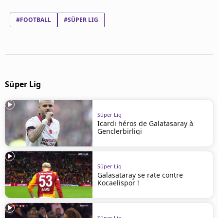
Mentions légales
Cookies
#FOOTBALL
#SÜPER LIG
Protection des données
Paramétrer mon consentement
Süper Lig
Süper Lig
Icardi héros de Galatasaray à
Genclerbirligi
Süper Lig
Galasataray se rate contre
Kocaelispor !
Süper Lig