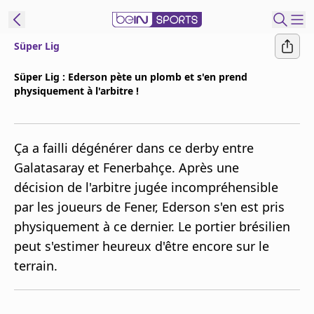
Süper Lig
ORTS CONNECT
Süper Lig : Ederson pète un plomb et s'en prend
physiquement à l'arbitre !
France
Edition
Replays
Ça a failli dégénérer dans ce derby entre
Podcasts
Galatasaray et Fenerbahçe. Après une
En Direct
décision de l'arbitre jugée incompréhensible
par les joueurs de Fener, Ederson s'en est pris
Gérer les
physiquement à ce dernier. Le portier brésilien
notifications
peut s'estimer heureux d'être encore sur le
Contactez nous
terrain.
Grille TV
beINSPIRED
CGU