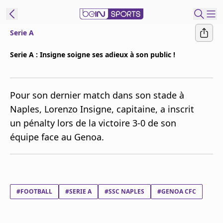
Serie A
ORTS CONNECT
Serie A : Insigne soigne ses adieux à son public !
France
Edition
Pour son dernier match dans son stade à
Replays
Naples, Lorenzo Insigne, capitaine, a inscrit
Podcasts
un pénalty lors de la victoire 3-0 de son
En Direct
équipe face au Genoa.
Gérer les
notifications
Contactez nous
#FOOTBALL
#SERIE A
#SSC NAPLES
#GENOA CFC
Grille TV
beINSPIRED
CGU