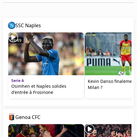
Mentions légales
Cookies
Protection des données
SSC Naples
Paramétrer mon consentement
09:49
Serie A
Kevin Danso finalement 
Osimhen et Naples solides
Milan ?
d'entrée à Frosinone
Genoa CFC