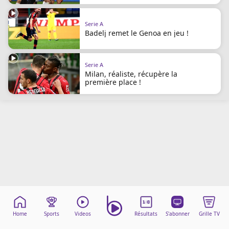
Mentions légales
Cookies
Serie A
Protection des données
Badelj remet le Genoa en jeu !
Paramétrer mon consentement
Serie A
Milan, réaliste, récupère la
première place !
Home
Sports
Videos
Résultats
S'abonner
Grille TV