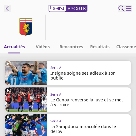
ORTS CONNECT
France
Edition
Actualités
Vidéos
Rencontres
Résultats
Classeme
Replays
Serie A
Podcasts
Insigne soigne ses adieux à son
En Direct
public !
Serie A
Gérer les
Le Genoa renverse la Juve et se met
notifications
à y croire !
Contactez nous
Grille TV
Serie A
beINSPIRED
La Sampdoria miraculée dans le
derby !
CGU