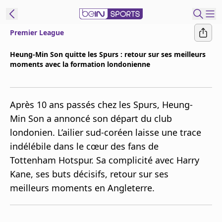
Premier League
ORTS CONNECT
Heung-Min Son quitte les Spurs : retour sur ses meilleurs
moments avec la formation londonienne
France
Edition
Replays
Après 10 ans passés chez les Spurs, Heung-
Podcasts
Min Son a annoncé son départ du club
En Direct
londonien. L’ailier sud-coréen laisse une trace
indélébile dans le cœur des fans de
Gérer les
Tottenham Hotspur. Sa complicité avec Harry
notifications
Kane, ses buts décisifs, retour sur ses
Contactez nous
meilleurs moments en Angleterre.
Grille TV
beINSPIRED
CGU