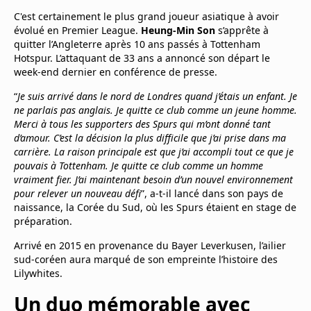
Mentions légales
C'est certainement le plus grand joueur asiatique à avoir
Cookies
évolué en Premier League.
Heung-Min Son
s’apprête à
Protection des données
quitter l’Angleterre après 10 ans passés à Tottenham
Hotspur. L’attaquant de 33 ans a annoncé son départ le
Paramétrer mon consentement
week-end dernier en conférence de presse.
“
Je suis arrivé dans le nord de Londres quand j’étais un enfant. Je
ne parlais pas anglais. Je quitte ce club comme un jeune homme.
Merci à tous les supporters des Spurs qui m’ont donné tant
d’amour. C’est la décision la plus difficile que j’ai prise dans ma
carrière. La raison principale est que j’ai accompli tout ce que je
pouvais à Tottenham. Je quitte ce club comme un homme
vraiment fier. J’ai maintenant besoin d’un nouvel environnement
pour relever un nouveau défi
”, a-t-il lancé dans son pays de
naissance, la Corée du Sud, où les Spurs étaient en stage de
préparation.
Arrivé en 2015 en provenance du Bayer Leverkusen, l’ailier
sud-coréen aura marqué de son empreinte l’histoire des
Lilywhites.
Un duo mémorable avec