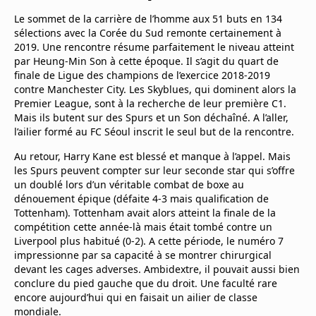
Le sommet de la carrière de l’homme aux 51 buts en 134
sélections avec la Corée du Sud remonte certainement à
2019. Une rencontre résume parfaitement le niveau atteint
par Heung-Min Son à cette époque. Il s’agit du quart de
finale de Ligue des champions de l’exercice 2018-2019
contre Manchester City. Les Skyblues, qui dominent alors la
Premier League, sont à la recherche de leur première C1.
Mais ils butent sur des Spurs et un Son déchaîné. A l’aller,
l’ailier formé au FC Séoul inscrit le seul but de la rencontre.
Au retour, Harry Kane est blessé et manque à l’appel. Mais
les Spurs peuvent compter sur leur seconde star qui s’offre
un doublé lors d’un véritable combat de boxe au
dénouement épique (défaite 4-3 mais qualification de
Tottenham). Tottenham avait alors atteint la finale de la
compétition cette année-là mais était tombé contre un
Liverpool plus habitué (0-2). A cette période, le numéro 7
impressionne par sa capacité à se montrer chirurgical
devant les cages adverses. Ambidextre, il pouvait aussi bien
conclure du pied gauche que du droit. Une faculté rare
encore aujourd’hui qui en faisait un ailier de classe
mondiale.