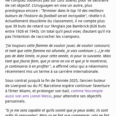
Ne comptez toutefois pas sur Luis Suárez pour se satisfaire
de cet objectif. L’Uruguayen en vise un autre, plus
prestigieux encore :
"Terminer dans le top 10 des meilleurs
buteurs de l'histoire du football serait incroyable"
, révèle-t-il.
Actuellement douzième du classement, il ne compte plus
que 39 buts de retard sur l’Anglais Joe Bambrick (626 buts
entre 1926 et 1943). Un total qu’il peut viser, d’autant qu’il n’a
pas l’intention de raccrocher les crampons.
"J'ai toujours cette flamme de vouloir jouer, de vouloir concourir,
et tant que cette flamme est allumée, je vais continuer (…) Je n’ai
pas de date limite, ni pour cette année, ni pour la suivante. Mais
tant que j’aurai faim, que je serai en vie et que je le montrerai,
je continuerai à en profiter"
, a affirmé celui qui a néanmoins
récemment mis un terme à sa carrière internationale.
Sous contrat jusqu’à la fin de l’année 2025, l’ancien buteur
de Liverpool ou du FC Barcelone espère continuer l’aventure
à l’Inter Miami, et prolonger son bail,
comme l’escompte
aussi son ami Lionel Messi
, pour atteindre ses objectifs
personnels.
"Si je me sens capable et qu’ils voient que je peux aider, ils sont
prêts [à renouveler]. Mais ça ne fait que commencer, cela ne fait