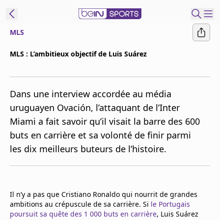
MLS
ORTS CONNECT
MLS : L’ambitieux objectif de Luis Suárez
France
Edition
Dans une interview accordée au média
Replays
uruguayen Ovación, l’attaquant de l’Inter
Podcasts
Miami a fait savoir qu’il visait la barre des 600
En Direct
buts en carrière et sa volonté de finir parmi
les dix meilleurs buteurs de l’histoire.
Gérer les
notifications
Contactez nous
Grille TV
Il n’y a pas que Cristiano Ronaldo qui nourrit de grandes
beINSPIRED
ambitions au crépuscule de sa carrière. Si
le Portugais
poursuit sa quête des 1 000 buts en carrière
CGU
, Luis Suárez