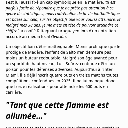
s’est lui aussi fixé un cap symbolique en la matière.
"Il est
Mentions légales
parfois facile de répondre que je ne prête pas attention à ce
Cookies
genre de statistiques, mais l'adrénaline de la vie footballistique
Protection des données
est basée sur cela, sur les objectifs que vous voulez atteindre. Et
Paramétrer mon consentement
malgré mes 38 ans, je me mets en tête de pouvoir atteindre ce
chiffre"
, a confié l’attaquant uruguayen lors d’un entretien
accordé au média local
Ovación
.
Un objectif loin d’être inatteignable. Moins prolifique que le
prodige de Madère, l’enfant de Salto n’en demeure pas
moins un buteur redoutable. Malgré son âge avancé pour
un sportif de haut niveau, Luis Suárez continue d’être un
poison pour les défenses adverses. Aujourd’hui à l’Inter
Miami, il a déjà inscrit quatre buts en treize matchs toutes
compétitions confondues en 2025. Il ne lui manque donc
que treize réalisations pour atteindre les 600 buts en
carrière.
"Tant que cette flamme est
allumée…"