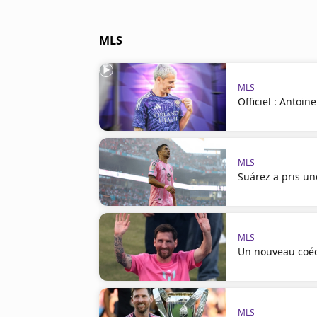
MLS
MLS
Officiel : Antoin
MLS
Suárez a pris un
MLS
Un nouveau coéq
MLS