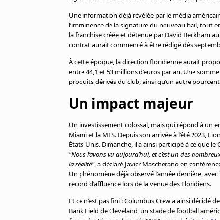
Cookies
Une information déjà révélée par le média américai
Protection des données
l’imminence de la signature du nouveau bail, tout e
Paramétrer mon consentement
la franchise créée et détenue par David Beckham au
contrat aurait commencé à être rédigé dès septembr
À cette époque, la direction floridienne aurait pro
entre 44,1 et 53 millions d’euros par an. Une somme 
produits dérivés du club, ainsi qu’un autre pource
Un impact majeur
Un investissement colossal, mais qui répond à un en
Miami et la MLS. Depuis son arrivée à l’été 2023, L
États-Unis. Dimanche, il a ainsi participé à ce que le
"Nous l’avons vu aujourd’hui, et c’est un des nombreux e
la réalité"
, a déclaré Javier Mascherano en conférence 
Un phénomène déjà observé l’année dernière, avec l
record d’affluence lors de la venue des Floridiens.
Et ce n’est pas fini : Columbus Crew a ainsi décidé 
Bank Field de Cleveland, un stade de football améric