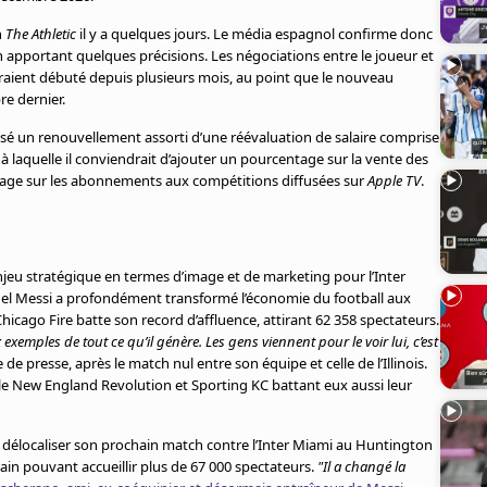
n
The Athletic
il y a quelques jours. Le média espagnol confirme donc
n apportant quelques précisions. Les négociations entre le joueur et
raient débuté depuis plusieurs mois, au point que le nouveau
e dernier.
posé un renouvellement assorti d’une réévaluation de salaire comprise
à laquelle il conviendrait d’ajouter un pourcentage sur la vente des
ntage sur les abonnements aux compétitions diffusées sur
Apple TV
.
jeu stratégique en termes d’image et de marketing pour l’Inter
ionel Messi a profondément transformé l’économie du football aux
 Chicago Fire batte son record d’affluence, attirant 62 358 spectateurs.
xemples de tout ce qu’il génère. Les gens viennent pour le voir lui, c’est
de presse, après le match nul entre son équipe et celle de l’Illinois.
e New England Revolution et Sporting KC battant eux aussi leur
de délocaliser son prochain match contre l’Inter Miami au Huntington
ain pouvant accueillir plus de 67 000 spectateurs.
"Il a changé la