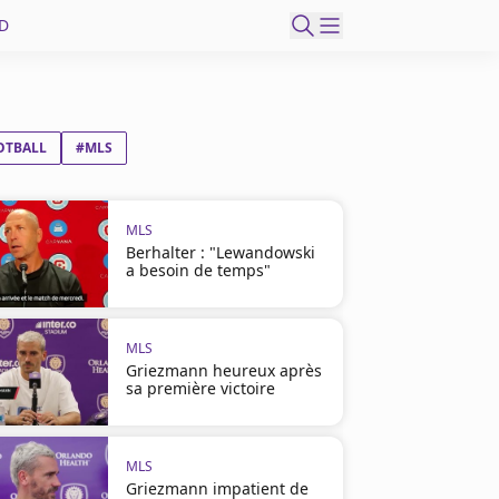
D
OTBALL
#MLS
MLS
Berhalter : "Lewandowski
a besoin de temps"
MLS
Griezmann heureux après
sa première victoire
MLS
Griezmann impatient de