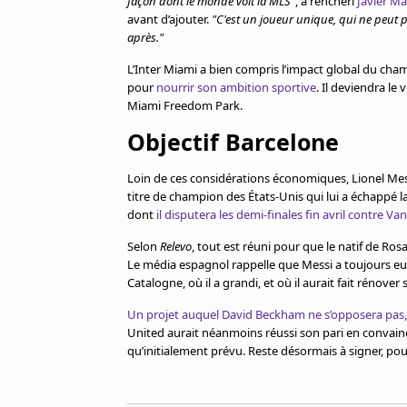
façon dont le monde voit la MLS"
, a renchéri
Javier Ma
avant d’ajouter.
"C'est un joueur unique, qui ne peut p
après."
L’Inter Miami a bien compris l’impact global du cha
pour
nourrir son ambition sportive
. Il deviendra le
Miami Freedom Park.
Objectif Barcelone
Loin de ces considérations économiques, Lionel Mess
titre de champion des États-Unis qui lui a échappé 
dont
il disputera les demi-finales fin avril contre Va
Selon
Relevo
, tout est réuni pour que le natif de Ros
Le média espagnol rappelle que Messi a toujours eu 
Catalogne, où il a grandi, et où il aurait fait rénover
Un projet auquel David Beckham ne s’opposera pas,
United aurait néanmoins réussi son pari en convain
qu’initialement prévu. Reste désormais à signer, pou