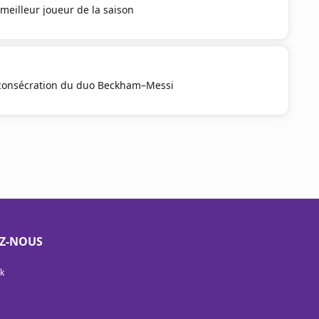
 meilleur joueur de la saison
a consécration du duo Beckham–Messi
EZ-NOUS
k