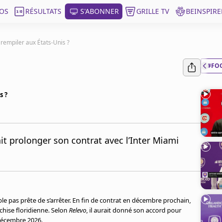
OS
RÉSULTATS
S'ABONNER
GRILLE TV
BEINSPIRE
 rempiler aux États-Unis ?
#FO
s ?
ait prolonger son contrat avec l’Inter Miami
e pas prête de s’arrêter. En fin de contrat en décembre prochain,
nchise floridienne. Selon
Relevo
, il aurait donné son accord pour
 décembre 2026.