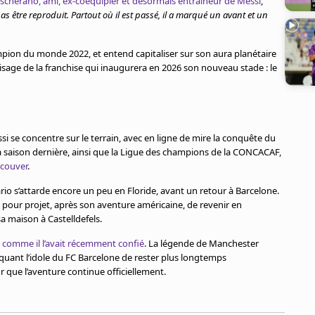
scherano, ami, ex-coéquipier et désormais entraîneur de Messi
,
as être reproduit. Partout où il est passé, il a marqué un avant et un
mpion du monde 2022, et entend capitaliser sur son aura planétaire
 visage de la franchise qui inaugurera en 2026 son nouveau stade : le
i se concentre sur le terrain, avec en ligne de mire la conquête du
la saison dernière, ainsi que la Ligue des champions de la CONCACAF,
ncouver
.
ario s’attarde encore un peu en Floride, avant un retour à Barcelone.
pour projet, après son aventure américaine, de revenir en
 sa maison à Castelldefels.
 comme il l’avait récemment confié
. La légende de Manchester
quant l’idole du FC Barcelone de rester plus longtemps
r que l’aventure continue officiellement.