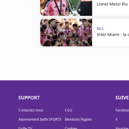
Lionel Messi élu
MLS
Inter Miami : l
SUPPORT
SUIV
Contactez nous
CGU
Faceboo
Abonnement beIN SPORTS
Mentions légales
X
Grille TV
Cookies
Youtube