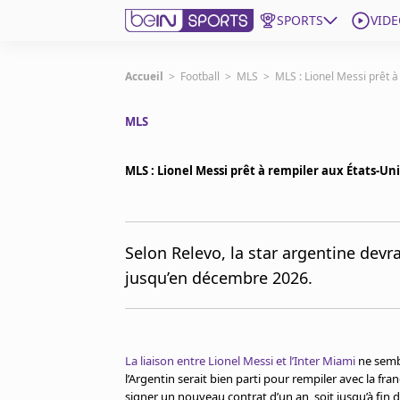
SPORTS
VIDE
beIN SPORTS CONNECT
Accueil
>
Football
>
MLS
>
MLS : Lionel Messi prêt à
MLS
Edition
France
MLS : Lionel Messi prêt à rempiler aux États-Uni
Replays
Podcasts
En Direct
Selon Relevo, la star argentine devr
jusqu’en décembre 2026.
Gérer les notifications
Contactez nous
Grille TV
beINSPIRED
La liaison entre Lionel Messi et l’Inter Miami
ne sembl
CGU
l’Argentin serait bien parti pour rempiler avec la fra
Mentions légales
signer un nouveau contrat d’un an, soit jusqu’à fin