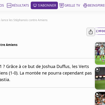
OS
RÉSULTATS
S'ABONNER
GRILLE TV
BEINSPIRE
us lance les Stéphanois contre Amiens
#FO
ontre Amiens
1 ? Grâce à ce but de Joshua Duffus, les Verts
ens (1-0). La montée ne pourra cependant pas
astia.