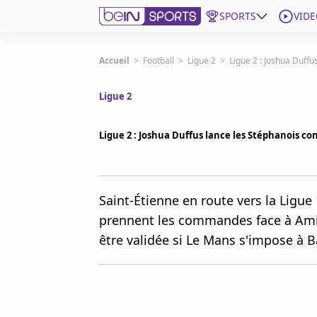
SPORTS
VIDE
beIN SPORTS CONNECT
Accueil
>
Football
>
Ligue 2
>
Ligue 2 : Joshua Duff
Ligue 2
Edition
France
Ligue 2 : Joshua Duffus lance les Stéphanois c
Replays
Podcasts
En Direct
Saint-Étienne en route vers la Ligue 
prennent les commandes face à Ami
Gérer les notifications
être validée si Le Mans s'impose à B
Contactez nous
Grille TV
beINSPIRED
CGU
Mentions légales