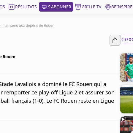
OS
RÉSULTATS
S'ABONNER
GRILLE TV
BEINSPIRE
aval maintenu aux dépens de Rouen
#FO
de Rouen
 Stade Lavallois a dominé le FC Rouen qui a
 remporter ce play-off Ligue 2 et assurer son
all français (1-0). Le FC Rouen reste en Ligue