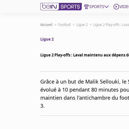
SPORTS
VIDE
beIN SPORTS CONNECT
Accueil
>
Football
>
Ligue 2
>
Ligue 2 Play-offs : L
Ligue 2
Edition
France
Ligue 2 Play-offs : Laval maintenu aux dépens 
Replays
Podcasts
En Direct
Grâce à un but de Malik Sellouki, le
évolué à 10 pendant 80 minutes pour
Gérer les notifications
maintien dans l'antichambre du footb
Contactez nous
Grille TV
3.
beINSPIRED
CGU
Mentions légales