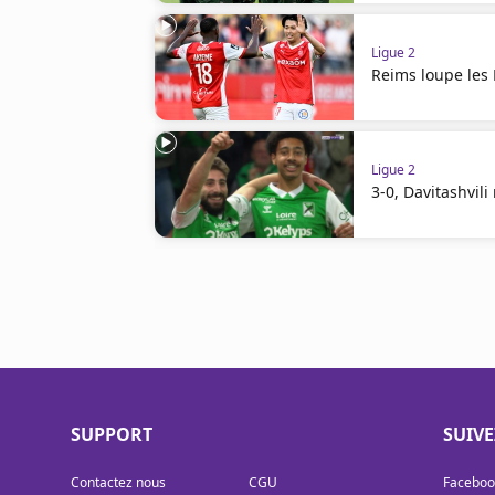
Ligue 2
Reims loupe les 
Ligue 2
3-0, Davitashvili 
SUPPORT
SUIV
Contactez nous
CGU
Faceboo