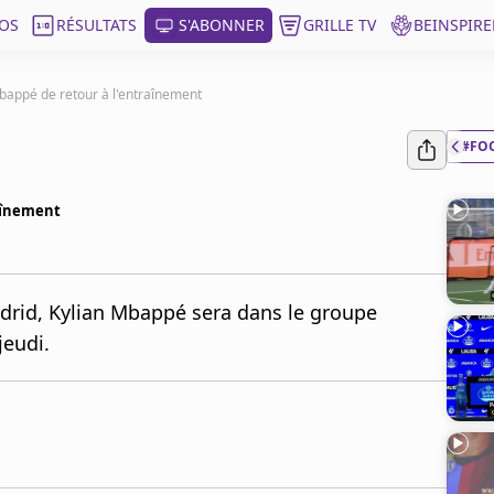
OS
RÉSULTATS
S'ABONNER
GRILLE TV
BEINSPIRE
Mbappé de retour à l'entraînement
#FO
raînement
drid, Kylian Mbappé sera dans le groupe
jeudi.