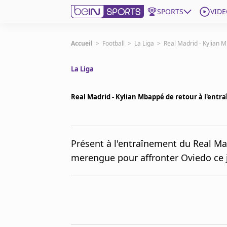
SPORTS
VIDE
beIN SPORTS CONNECT
Accueil
>
Football
>
La Liga
>
Real Madrid - Kylian 
La Liga
Edition
France
Real Madrid - Kylian Mbappé de retour à l'ent
Replays
Podcasts
En Direct
Présent à l'entraînement du Real Ma
merengue pour affronter Oviedo ce 
Gérer les notifications
Contactez nous
Grille TV
beINSPIRED
CGU
Mentions légales