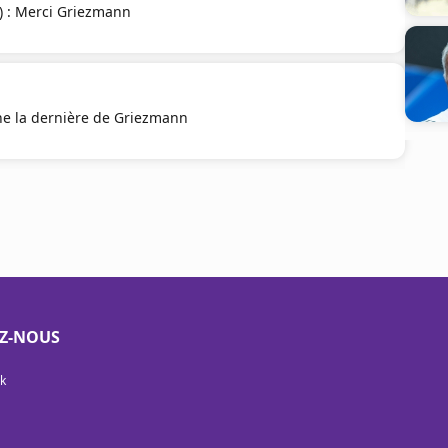
5) : Merci Griezmann
e la dernière de Griezmann
EZ-NOUS
k