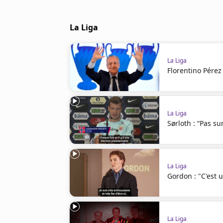
Cookies
Protection des données
La Liga
Paramétrer mon consentement
La Liga
Florentino Pérez
La Liga
Sørloth : “Pas s
La Liga
Gordon : "C'est u
La Liga