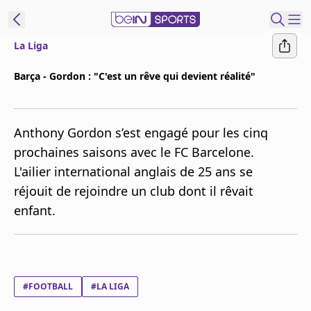
La Liga
ORTS CONNECT
Barça - Gordon : "C'est un rêve qui devient réalité"
France
Edition
Anthony Gordon s’est engagé pour les cinq
Replays
prochaines saisons avec le FC Barcelone.
Podcasts
L'ailier international anglais de 25 ans se
En Direct
réjouit de rejoindre un club dont il rêvait
enfant.
Gérer les
notifications
Contactez nous
Grille TV
beINSPIRED
#FOOTBALL
#LA LIGA
CGU