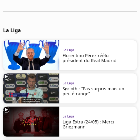
Mentions légales
Cookies
Protection des données
Paramétrer mon consentement
La Liga
La Liga
Florentino Pérez réélu
président du Real Madrid
La Liga
Sørloth : “Pas surpris mais un
peu étrange”
La Liga
Liga Extra (24/05) : Merci
Griezmann