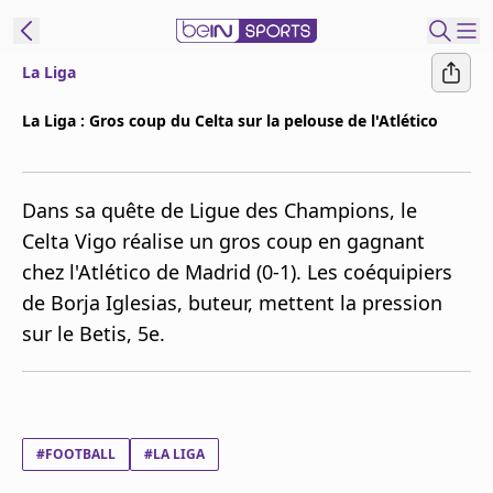
La Liga
ORTS CONNECT
La Liga : Gros coup du Celta sur la pelouse de l'Atlético
France
Edition
Dans sa quête de Ligue des Champions, le
Replays
Celta Vigo réalise un gros coup en gagnant
Podcasts
chez l'Atlético de Madrid (0-1). Les coéquipiers
En Direct
de Borja Iglesias, buteur, mettent la pression
sur le Betis, 5e.
Gérer les
notifications
Contactez nous
Grille TV
beINSPIRED
#FOOTBALL
#LA LIGA
CGU