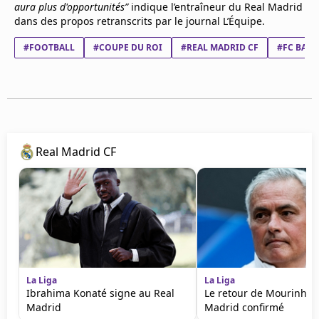
aura plus d'opportunités”
indique l’entraîneur du Real Madrid
dans des propos retranscrits par le journal L’Équipe.
#FOOTBALL
#COUPE DU ROI
#REAL MADRID CF
#FC BAR
Real Madrid CF
La Liga
La Liga
Ibrahima Konaté signe au Real
Le retour de Mourinho 
Madrid
Madrid confirmé