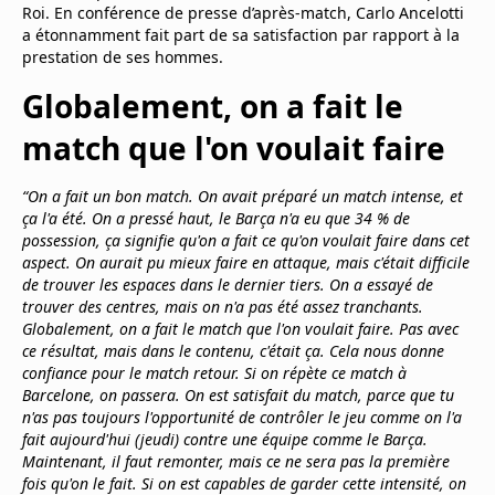
Roi. En conférence de presse d’après-match, Carlo Ancelotti
Mentions légales
a étonnamment fait part de sa satisfaction par rapport à la
Cookies
prestation de ses hommes.
Protection des données
Paramétrer mon consentement
Globalement, on a fait le
match que l'on voulait faire
“On a fait un bon match. On avait préparé un match intense, et
ça l'a été. On a pressé haut, le Barça n'a eu que 34 % de
possession, ça signifie qu'on a fait ce qu'on voulait faire dans cet
aspect. On aurait pu mieux faire en attaque, mais c'était difficile
de trouver les espaces dans le dernier tiers. On a essayé de
trouver des centres, mais on n'a pas été assez tranchants.
Globalement, on a fait le match que l'on voulait faire. Pas avec
ce résultat, mais dans le contenu, c'était ça. Cela nous donne
confiance pour le match retour. Si on répète ce match à
Barcelone, on passera. On est satisfait du match, parce que tu
n'as pas toujours l'opportunité de contrôler le jeu comme on l'a
fait aujourd'hui (jeudi) contre une équipe comme le Barça.
Maintenant, il faut remonter, mais ce ne sera pas la première
fois qu'on le fait. Si on est capables de garder cette intensité, on