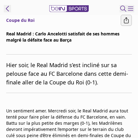
Coupe du Roi
ORTS CONNECT
Real Madrid : Carlo Ancelotti satisfait de ses hommes
malgré la défaite face au Barça
France
Edition
Replays
Hier soir, le Real Madrid s’est incliné sur sa
Podcasts
pelouse face au FC Barcelone dans cette demi-
En Direct
finale aller de la Coupe du Roi (0-1).
Gérer les
notifications
Un sentiment amer. Mercredi soir, le Real Madrid aura tout
Contactez nous
tenté pour faire plier la défense du FC Barcelone, en vain.
Grille TV
Battu sur la plus petite des marges (0-1), les Madrilènes
beINSPIRED
devront impérativement l’emporter sur le terrain du club
CGU
culé sous peine d’être éliminés en demi-finales de Coupe du