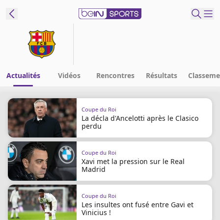
ORTS CONNECT
France
Edition
Actualités
Vidéos
Rencontres
Résultats
Classeme
Replays
Coupe du Roi
Podcasts
La décla d'Ancelotti après le Clasico
En Direct
perdu
Coupe du Roi
Gérer les
Xavi met la pression sur le Real
notifications
Madrid
Contactez nous
Grille TV
Coupe du Roi
beINSPIRED
Les insultes ont fusé entre Gavi et
Vinicius !
CGU