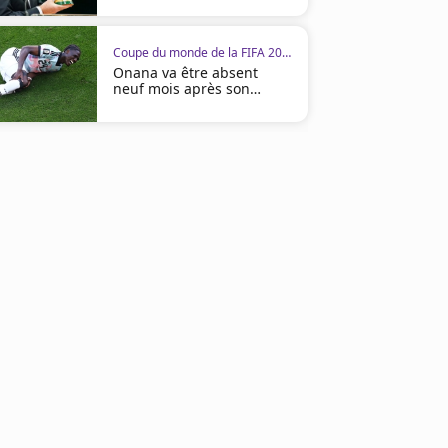
les Ivoiriens
Coupe du monde de la FIFA 2026
Onana va être absent
neuf mois après son
opération
02:55
Coupe du monde de la FIFA 2026
Coupe du monde de la FIFA 2
Heure et chaîne : Côte d'Ivoire -
Faé : "Maintenant on voit
Norvège
plus loin"