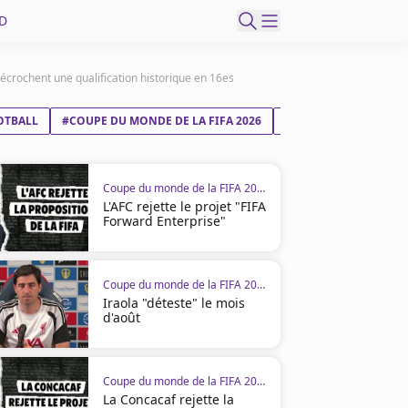
D
écrochent une qualification historique en 16es
OTBALL
#COUPE DU MONDE DE LA FIFA 2026
#CURAÇAO
#CÔTE 
Coupe du monde de la FIFA 2026
L'AFC rejette le projet "FIFA
Forward Enterprise"
Coupe du monde de la FIFA 2026
Iraola "déteste" le mois
d'août
Coupe du monde de la FIFA 2026
La Concacaf rejette la