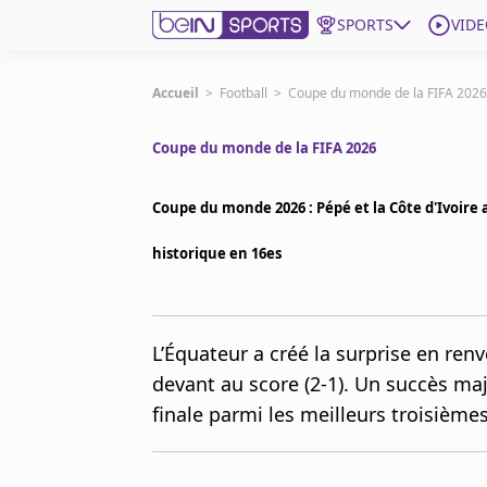
SPORTS
VIDE
beIN SPORTS CONNECT
Accueil
>
Football
>
Coupe du monde de la FIFA 2026
Coupe du monde de la FIFA 2026
Edition
France
Coupe du monde 2026 : Pépé et la Côte d'Ivoire
Replays
Podcasts
historique en 16es
En Direct
Gérer les notifications
L’Équateur a créé la surprise en re
Contactez nous
devant au score (2-1). Un succès maj
Grille TV
finale parmi les meilleurs troisièmes
beINSPIRED
CGU
Mentions légales