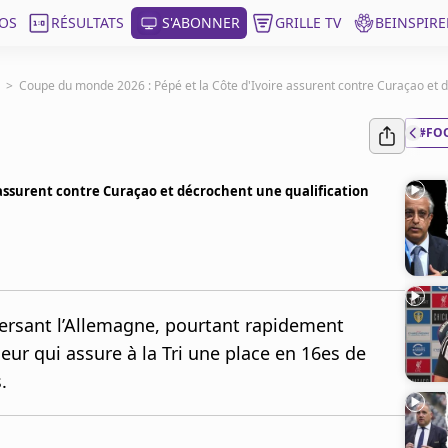
OS
RÉSULTATS
S'ABONNER
GRILLE TV
BEINSPIRE
>
Coupe du monde 2026 : Pépé et la Côte d'Ivoire assurent contre Curaçao et d
#FO
 assurent contre Curaçao et décrochent une qualification
nversant l’Allemagne, pourtant rapidement
eur qui assure à la Tri une place en 16es de
.