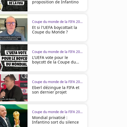
proposition de Infantino
Coupe du monde de la FIFA 2026
Et si l'UEFA boycottait la
Coupe du Monde ?
Coupe du monde de la FIFA 2026
L'UEFA vote pour le
boycott de la Coupe du
monde
01:03
02:48
Coupe du monde de la FIFA 2026
Eberl dézingue la FIFA et
son dernier projet
Coupe du monde de la FIFA 2026
Mondial privatisé :
Coupe du monde de la FIFA 2026
Coupe du monde de la FIFA 2
Infantino sort du silence
Pépé donne raison à Faé et lance
Pépé titulaire, Oulaï sur l