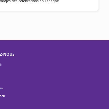
 images des célébrations en Espagne
EZ-NOUS
k
am
tion