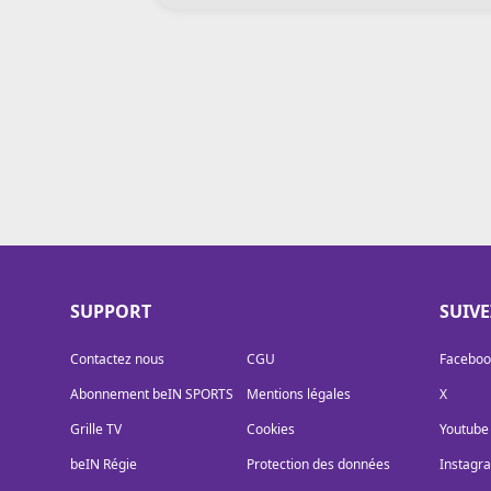
Cookies
Protection des données
Paramétrer mon consentement
SUPPORT
SUIV
Contactez nous
CGU
Faceboo
Abonnement beIN SPORTS
Mentions légales
X
Grille TV
Cookies
Youtube
beIN Régie
Protection des données
Instagr