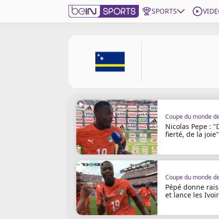
SPORTS
VIDE
beIN SPORTS CONNECT
Edition
France
Replays
Podcasts
En Direct
Nicolas Pepe : "
fierté, de la joie"
Gérer les notifications
Contactez nous
Grille TV
Pépé donne rais
beINSPIRED
et lance les Ivoi
CGU
Mentions légales