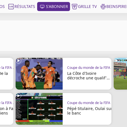
OS
RÉSULTATS
S'ABONNER
GRILLE TV
BEINSPIRE
Coupe du monde de la FIFA 2026
Coupe du monde de la FIFA 2026
De la
La Côte d'Ivoire
décroche une qualif'
historique
Coupe du monde de la FIFA 2026
Coupe du monde de la FIFA 2026
on à Faé
Pépé titulaire, Oulaï sur
riens
le banc