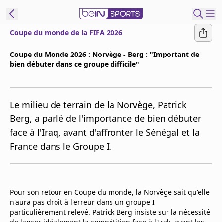
Coupe du monde de la FIFA 2026
ORTS CONNECT
Coupe du Monde 2026 : Norvège - Berg : "Important de
bien débuter dans ce groupe difficile"
France
Edition
Replays
Le milieu de terrain de la Norvège, Patrick
Podcasts
Berg, a parlé de l'importance de bien débuter
En Direct
face à l'Iraq, avant d'affronter le Sénégal et la
France dans le Groupe I.
Gérer les
notifications
Contactez nous
Pour son retour en Coupe du monde, la Norvège sait qu'elle
Grille TV
n'aura pas droit à l'erreur dans un groupe I
beINSPIRED
particulièrement relevé. Patrick Berg insiste sur la nécessité
CGU
de lancer idéalement la compétition face à l'Irak, avant les