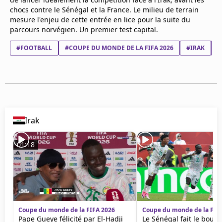
Mentions légales
chocs contre le Sénégal et la France. Le milieu de terrain
Cookies
mesure l'enjeu de cette entrée en lice pour la suite du
parcours norvégien. Un premier test capital.
Protection des données
Paramétrer mon consentement
#FOOTBALL
#COUPE DU MONDE DE LA FIFA 2026
#IRAK
#
Irak
01:18
Coupe du monde de la FIFA 2026
Coupe du monde de la FIF
Pape Gueye félicité par El-Hadji
Le Sénégal fait le boulot