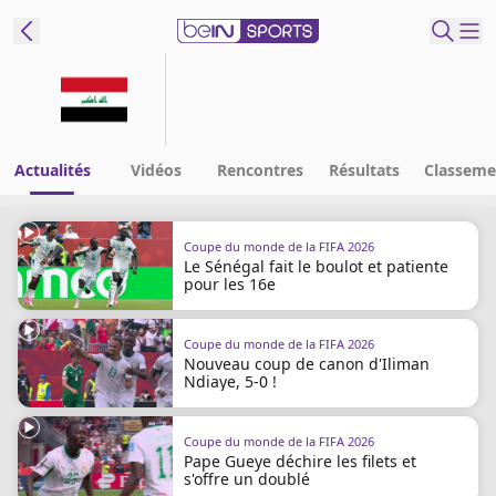
ORTS CONNECT
France
Edition
Actualités
Vidéos
Rencontres
Résultats
Classeme
Replays
Coupe du monde de la FIFA 2026
Podcasts
Le Sénégal fait le boulot et patiente
En Direct
pour les 16e
Coupe du monde de la FIFA 2026
Gérer les
Nouveau coup de canon d'Iliman
notifications
Ndiaye, 5-0 !
Contactez nous
Grille TV
Coupe du monde de la FIFA 2026
beINSPIRED
Pape Gueye déchire les filets et
s'offre un doublé
CGU