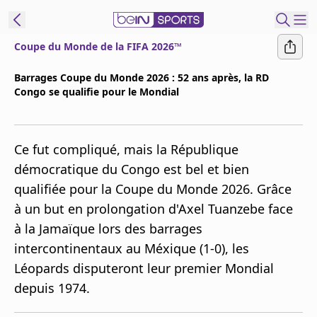
Coupe du Monde de la FIFA 2026™
ORTS CONNECT
Barrages Coupe du Monde 2026 : 52 ans après, la RD
Congo se qualifie pour le Mondial
France
Edition
Replays
Ce fut compliqué, mais la République
Podcasts
démocratique du Congo est bel et bien
En Direct
qualifiée pour la Coupe du Monde 2026. Grâce
à un but en prolongation d'Axel Tuanzebe face
Gérer les
à la Jamaïque lors des barrages
notifications
intercontinentaux au Méxique (1-0), les
Contactez nous
Léopards disputeront leur premier Mondial
Grille TV
depuis 1974.
beINSPIRED
CGU