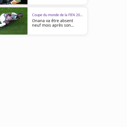
Coupe du monde de la FIFA 2026
02:39
Onana va être absent
neuf mois après son
opération
Coupe du monde de la FIFA 2026
Coupe du monde de la FIFA 2
Pas de Chadi Riad... Les compos
Heure et chaîne : Canada 
de Canada-Maroc
00:26
00:37