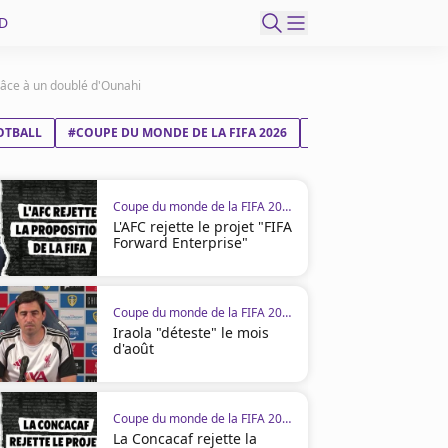
D
râce à un doublé d'Ounahi
OTBALL
#COUPE DU MONDE DE LA FIFA 2026
#CANADA
#MARO
Coupe du monde de la FIFA 2026
L'AFC rejette le projet "FIFA
Forward Enterprise"
Coupe du monde de la FIFA 2026
Iraola "déteste" le mois
d'août
Coupe du monde de la FIFA 2026
La Concacaf rejette la