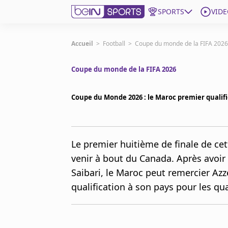
SPORTS
VIDE
beIN SPORTS CONNECT
Accueil
>
Football
>
Coupe du monde de la FIFA 2026
Coupe du monde de la FIFA 2026
Edition
France
Coupe du Monde 2026 : le Maroc premier qualifi
Replays
Podcasts
En Direct
Le premier huitième de finale de cet
venir à bout du Canada. Après avoir 
Gérer les notifications
Saibari, le Maroc peut remercier Azz
Contactez nous
Grille TV
qualification à son pays pour les qua
beINSPIRED
CGU
Mentions légales