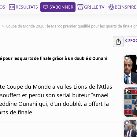
OS
RÉSULTATS
S'ABONNER
GRILLE TV
BEINSPIRE
>
Coupe du Monde 2026 : le Maroc premier qualifié pour les quarts de finale g
#FO
é pour les quarts de finale grâce à un doublé d'Ounahi
te Coupe du Monde a vu les Lions de l'Atlas
souffert et perdu son serial buteur Ismael
eddine Ounahi qui, d'un doublé, a offert la
rts de finale.