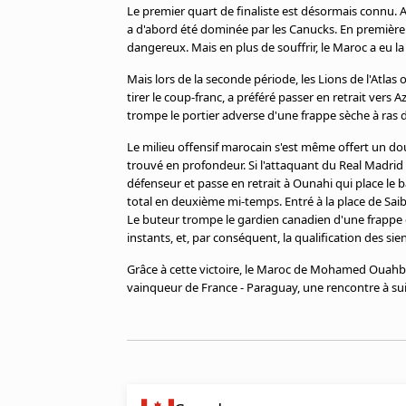
Cookies
Le premier quart de finaliste est désormais connu. A
a d'abord été dominée par les Canucks. En première 
Protection des données
dangereux. Mais en plus de souffrir, le Maroc a eu la
Paramétrer mon consentement
Mais lors de la seconde période, les Lions de l'Atla
tirer le coup-franc, a préféré passer en retrait ver
trompe le portier adverse d'une frappe sèche à ras d
Le milieu offensif marocain s'est même offert un do
trouvé en profondeur. Si l'attaquant du Real Madrid p
défenseur et passe en retrait à Ounahi qui place le ba
total en deuxième mi-temps. Entré à la place de Sai
Le buteur trompe le gardien canadien d'une frappe cro
instants, et, par conséquent, la qualification des sien
Grâce à cette victoire, le Maroc de Mohamed Ouahbi e
vainqueur de France - Paraguay, une rencontre à su