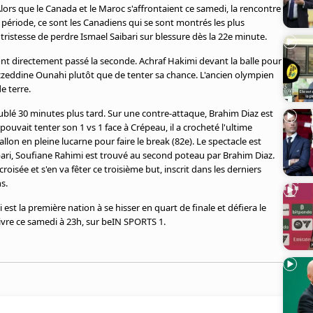
lors que le Canada et le Maroc s'affrontaient ce samedi, la rencontre
période, ce sont les Canadiens qui se sont montrés les plus
 tristesse de perdre Ismael Saibari sur blessure dès la 22e minute.
s ont directement passé la seconde. Achraf Hakimi devant la balle pour
s Azzeddine Ounahi plutôt que de tenter sa chance. L'ancien olympien
e terre.
ublé 30 minutes plus tard. Sur une contre-attaque, Brahim Diaz est
ouvait tenter son 1 vs 1 face à Crépeau, il a crocheté l'ultime
llon en pleine lucarne pour faire le break (82e). Le spectacle est
bari, Soufiane Rahimi est trouvé au second poteau par Brahim Diaz.
isée et s'en va fêter ce troisième but, inscrit dans les derniers
s.
st la première nation à se hisser en quart de finale et défiera le
ivre ce samedi à 23h, sur beIN SPORTS 1.