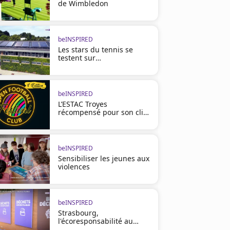
de Wimbledon
beINSPIRED
Les stars du tennis se
testent sur
l'environnement
beINSPIRED
L’ESTAC Troyes
récompensé pour son clip
engagé
beINSPIRED
Sensibiliser les jeunes aux
violences
beINSPIRED
Strasbourg,
l'écoresponsabilité au
cœur du tournoi