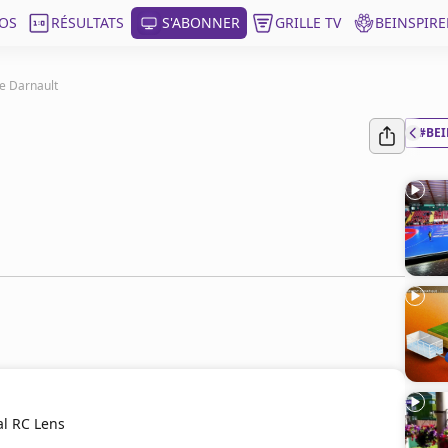
OS
RÉSULTATS
S'ABONNER
GRILLE TV
BEINSPIRE
e Darnault
#BEI
l RC Lens