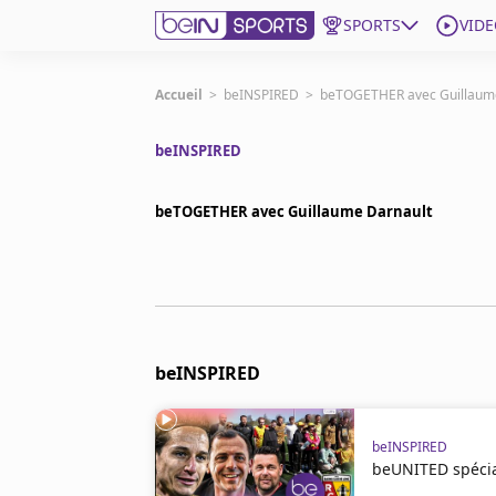
SPORTS
VIDE
beIN SPORTS CONNECT
Accueil
>
beINSPIRED
>
beTOGETHER avec Guillaum
beINSPIRED
Edition
France
beTOGETHER avec Guillaume Darnault
Replays
Podcasts
En Direct
Gérer les notifications
beINSPIRED
Contactez nous
Grille TV
beINSPIRED
beINSPIRED
CGU
beUNITED spécia
Mentions légales