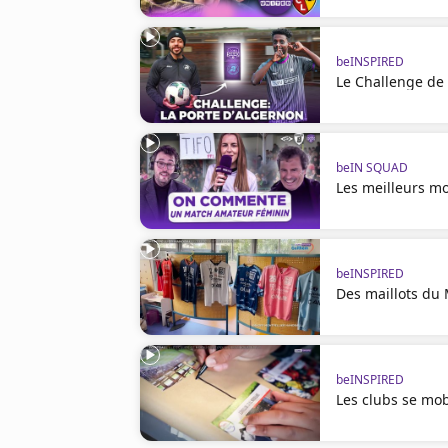
Cookies
Protection des données
Paramétrer mon consentement
beINSPIRED
Le Challenge de 
beIN SQUAD
Les meilleurs m
beINSPIRED
Des maillots du
beINSPIRED
Les clubs se mob