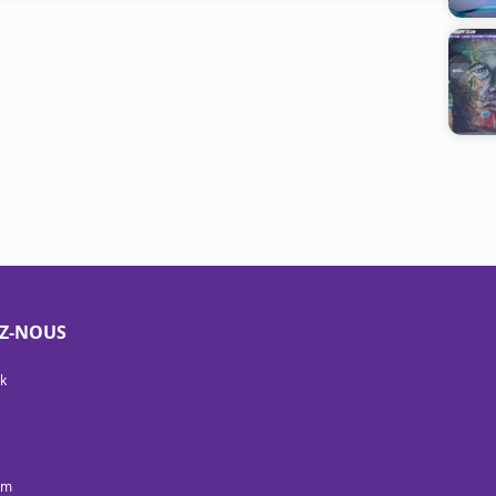
EZ-NOUS
k
am