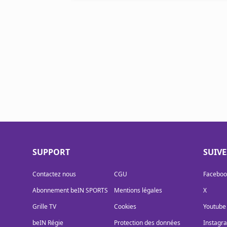
SUPPORT
SUIV
Contactez nous
CGU
Faceboo
Abonnement beIN SPORTS
Mentions légales
X
Grille TV
Cookies
Youtube
beIN Régie
Protection des données
Instagr