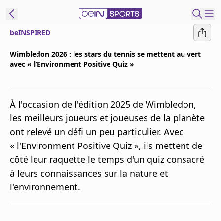
beINSPIRED
ORTS CONNECT
Wimbledon 2026 : les stars du tennis se mettent au vert
avec « l’Environment Positive Quiz »
France
Edition
Replays
À l'occasion de l'édition 2025 de Wimbledon,
Podcasts
les meilleurs joueurs et joueuses de la planète
En Direct
ont relevé un défi un peu particulier. Avec
« l'Environment Positive Quiz », ils mettent de
Gérer les
côté leur raquette le temps d'un quiz consacré
notifications
à leurs connaissances sur la nature et
Contactez nous
l'environnement.
Grille TV
beINSPIRED
CGU