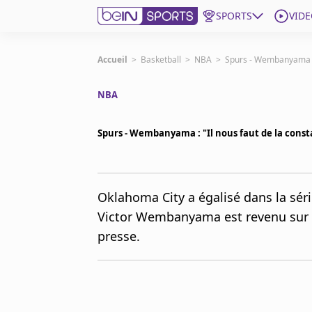
SPORTS
VIDE
beIN SPORTS CONNECT
Accueil
>
Basketball
>
NBA
>
Spurs - Wembanyama : 
NBA
Edition
France
Spurs - Wembanyama : "Il nous faut de la cons
Replays
Podcasts
En Direct
Oklahoma City a égalisé dans la série
Victor Wembanyama est revenu sur l
Gérer les notifications
presse.
Contactez nous
Grille TV
beINSPIRED
CGU
Mentions légales