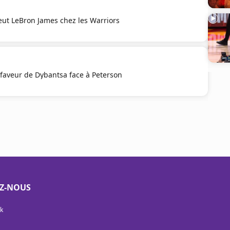
eut LeBron James chez les Warriors
faveur de Dybantsa face à Peterson
EZ-NOUS
k