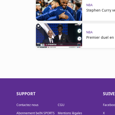
NBA
Stephen Curry v
NBA
Premier duel en 
SUPPORT
SUIV
Contactez nous
CGU
Faceboo
Abonnement beIN SPORTS
Mentions légales
X