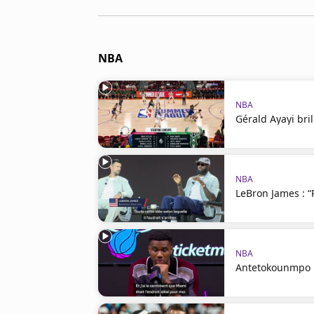
Cookies
Protection des données
Paramétrer mon consentement
NBA
NBA
Gérald Ayayi bril
NBA
LeBron James : “P
NBA
Antetokounmpo :