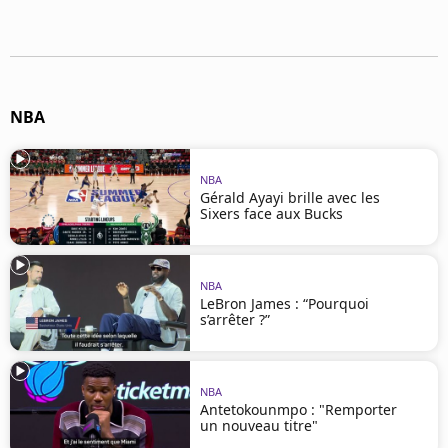
Mentions légales
Cookies
Protection des données
Paramétrer mon consentement
NBA
NBA
Gérald Ayayi brille avec les
Sixers face aux Bucks
NBA
LeBron James : “Pourquoi
s’arrêter ?”
NBA
Antetokounmpo : "Remporter
un nouveau titre"