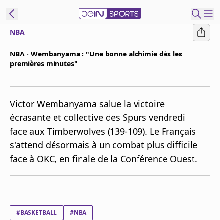
NBA
ORTS CONNECT
NBA - Wembanyama : "Une bonne alchimie dès les
premières minutes"
France
Edition
Replays
Victor Wembanyama salue la victoire
Podcasts
écrasante et collective des Spurs vendredi
En Direct
face aux Timberwolves (139-109). Le Français
s'attend désormais à un combat plus difficile
Gérer les
face à OKC, en finale de la Conférence Ouest.
notifications
Contactez nous
Grille TV
beINSPIRED
#BASKETBALL
#NBA
CGU