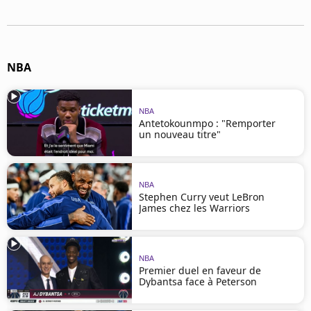
Mentions légales
Cookies
Protection des données
Paramétrer mon consentement
NBA
NBA
Antetokounmpo : "Remporter
un nouveau titre"
NBA
Stephen Curry veut LeBron
James chez les Warriors
NBA
Premier duel en faveur de
Dybantsa face à Peterson