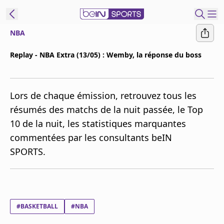
NBA
ORTS CONNECT
Replay - NBA Extra (13/05) : Wemby, la réponse du boss
France
Edition
Lors de chaque émission, retrouvez tous les
Replays
résumés des matchs de la nuit passée, le Top
Podcasts
10 de la nuit, les statistiques marquantes
En Direct
commentées par les consultants beIN
SPORTS.
Gérer les
notifications
Contactez nous
Grille TV
beINSPIRED
#BASKETBALL
#NBA
CGU