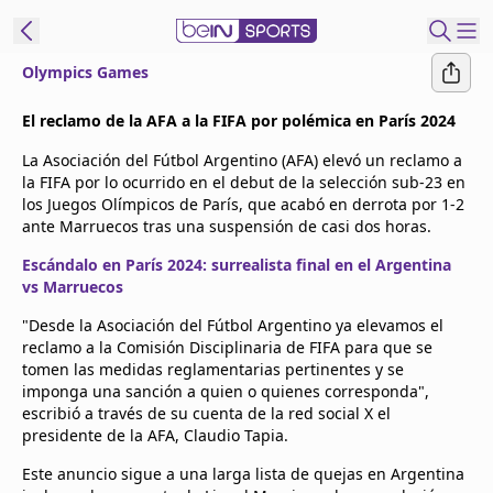
Olympics Games
t Bein
El reclamo de la AFA a la FIFA por polémica en París 2024
La Asociación del Fútbol Argentino (AFA) elevó un reclamo a
EN
ES
Language
la FIFA por lo ocurrido en el debut de la selección sub-23 en
los Juegos Olímpicos de París, que acabó en derrota por 1-2
United States
Edition
ante Marruecos tras una suspensión de casi dos horas.
Escándalo en París 2024: surrealista final en el Argentina
beIN XTRA
vs Marruecos
"Desde la Asociación del Fútbol Argentino ya elevamos el
Administrar
reclamo a la Comisión Disciplinaria de FIFA para que se
notificaciones
tomen las medidas reglamentarias pertinentes y se
imponga una sanción a quien o quienes corresponda",
Programación
escribió a través de su cuenta de la red social X el
Contáctanos
presidente de la AFA, Claudio Tapia.
Este anuncio sigue a una larga lista de quejas en Argentina