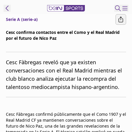
Serie A (serie-a)
t Bein
Cesc confirma contactos entre el Como y el Real Madrid
por el futuro de Nico Paz
EN
ES
Language
United States
Edition
Cesc Fàbregas reveló que ya existen
conversaciones con el Real Madrid mientras el
beIN XTRA
club blanco analiza ejecutar la recompra del
talentoso mediocampista hispano-argentino.
Administrar
notificaciones
Programación
Contáctanos
Cesc Fàbregas confirmó públicamente que el Como 1907 y el
Real Madrid CF ya mantienen conversaciones sobre el
futuro de Nico Paz, una de las grandes revelaciones de la
temporada en la Serie A. El técnico catalán explicó en rueda