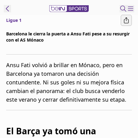
Ligue 1
t Bein
Barcelona le cierra la puerta a Ansu Fati pese a su resurgir
con el AS Mónaco
EN
ES
Language
United States
Edition
Ansu Fati volvió a brillar en Mónaco, pero en
Barcelona ya tomaron una decisión
beIN XTRA
contundente. Ni sus goles ni su mejora física
cambian el panorama: el club busca venderlo
Administrar
este verano y cerrar definitivamente su etapa.
notificaciones
Programación
Contáctanos
El Barça ya tomó una