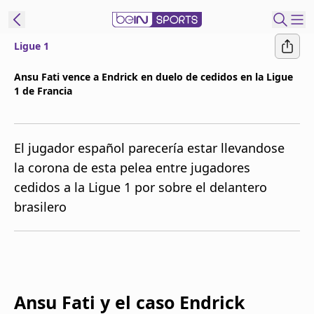
Ligue 1
t Bein
Ansu Fati vence a Endrick en duelo de cedidos en la Ligue
1 de Francia
EN
ES
Language
United States
Edition
El jugador español parecería estar llevandose
la corona de esta pelea entre jugadores
beIN XTRA
cedidos a la Ligue 1 por sobre el delantero
brasilero
Administrar
notificaciones
Programación
Contáctanos
Ansu Fati y el caso Endrick