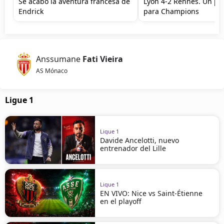
Se acabó la aventura francesa de
Lyon 4-2 Rennes. Un pa
Endrick
para Champions
Anssumane
Fati Vieira
AS Mónaco
Ligue 1
Ligue 1
Davide Ancelotti, nuevo
entrenador del Lille
Ligue 1
EN VIVO: Nice vs Saint-Étienne
en el playoff