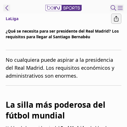
LaLiga
t Bein
¿Qué se necesita para ser presidente del Real Madrid? Los
requisitos para llegar al Santiago Bernabéu
EN
ES
Language
United States
Edition
No cualquiera puede aspirar a la presidencia
del Real Madrid. Los requisitos económicos y
beIN XTRA
administrativos son enormes.
Administrar
notificaciones
Programación
La silla más poderosa del
Contáctanos
fútbol mundial