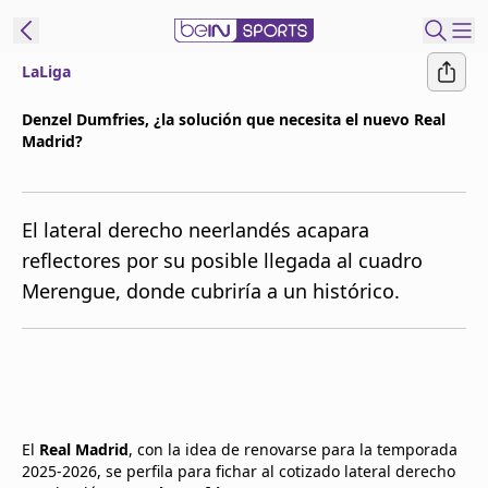
LaLiga
t Bein
Denzel Dumfries, ¿la solución que necesita el nuevo Real
Madrid?
EN
ES
Language
United States
Edition
El lateral derecho neerlandés acapara
reflectores por su posible llegada al cuadro
beIN XTRA
Merengue, donde cubriría a un histórico.
Administrar
notificaciones
Programación
Contáctanos
El
Real Madrid
, con la idea de renovarse para la temporada
2025-2026, se perfila para fichar al cotizado lateral derecho