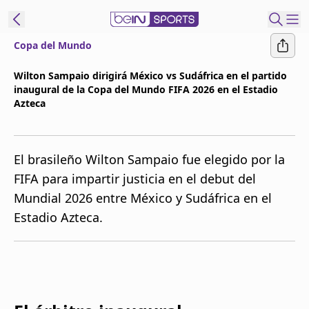
Copa del Mundo
t Bein
Wilton Sampaio dirigirá México vs Sudáfrica en el partido
inaugural de la Copa del Mundo FIFA 2026 en el Estadio
EN
ES
Language
Azteca
United States
Edition
El brasileño Wilton Sampaio fue elegido por la
beIN XTRA
FIFA para impartir justicia en el debut del
Mundial 2026 entre México y Sudáfrica en el
Administrar
Estadio Azteca.
notificaciones
Programación
Contáctanos